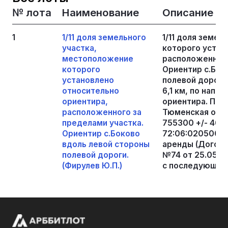
№ лота
Наименование
Описание
1
1/11 доля земельного
1/11 доля земе
участка,
которого устан
местоположение
расположенного
которого
Ориентир с.Бок
установлено
полевой дороги
относительно
6,1 км, по напр
ориентира,
ориентира. Поч
расположенного за
Тюменская обла
пределами участка.
755300 +/- 46.4
Ориентир с.Боково
72:06:0205001:
вдоль левой стороны
аренды (Догово
полевой дороги.
№74 от 25.05.20
(Фирулев Ю.П.)
с последующей 