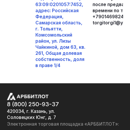
63:09:0201057:7452,
после предвари
адрес: Российская
времени по тел
Федерация,
+79014698244 и
Самарская область,
torgitorgi1@yand
г. Тольятти,
Комсомольский
район, ул. Лизы
Чайкиной, дом 63, кв.
261, Общая долевая
собственность, доля
в праве 1/4
8 (800) 250-93-37
420034, г. Казань, ул.
Соловецких Юнг, д. 7
Электронная торговая площадка «АРББИТЛОТ»: