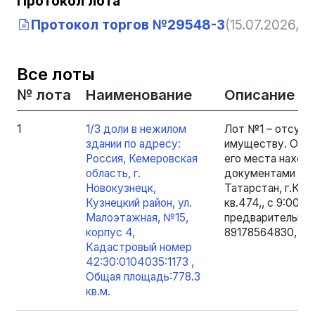
Протокол лота
Протокол торгов №29548-3
(15.07.2026, 1
Все лоты
№ лота
Наименование
Описание
1
1/3 доли в нежилом
Лот №1 – отсутс
здании по адресу:
имуществу. Озна
Россия, Кемеровская
его места нахожд
область, г.
документами по 
Новокузнецк,
Татарстан, г.Каза
Кузнецкий район, ул.
кв.474,, с 9:00 д
Малоэтажная, №15,
предварительной
корпус 4,
89178564830, эл.
Кадастровый номер
42:30:0104035:1173 ,
Общая площадь:778.3
кв.м.