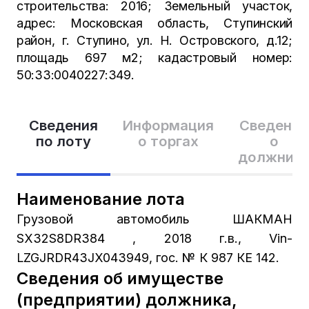
строительства: 2016; Земельный участок,
адрес: Московская область, Ступинский
район, г. Ступино, ул. Н. Островского, д.12;
площадь 697 м2; кадастровый номер:
50:33:0040227:349.
Сведения
Информация
Сведения
по лоту
о торгах
о
должник
Наименование лота
Грузовой автомобиль ШАКМАН
SX32S8DR384 , 2018 г.в., Vin-
LZGJRDR43JX043949, гос. № К 987 КЕ 142.
Сведения об имуществе
(предприятии) должника,