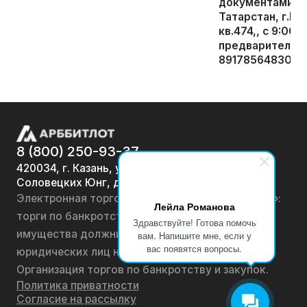
документами по
Татарстан, г.Ка
кв.474,, с 9:00 
предварительно
89178564830, эл
8 (800) 250-93-37
420034, г. Казань, ул.
Соловецких Юнг, д. 7
Электронная торговая площадка «АРББИТЛОТ»:
Лейла Романова
торги по банкротству, лоты по продаже
Здравствуйте! Готова помочь
имущества должников физических лиц и
вам. Напишите мне, если у
вас появятся вопросы.
юридических лиц на онлайн-аукционах.
Организация торгов по банкротству и закупок.
Политика приватности
Согласие на рассылку