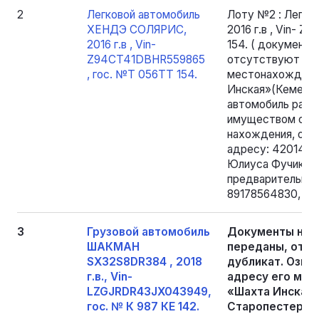
2
Легковой автомобиль
Лоту №2 : Легк
ХЕНДЭ СОЛЯРИС,
2016 г.в , Vin- 
2016 г.в , Vin-
154. ( документ
Z94CT41DBHR559865
отсутствуют клю
, гос. №Т 056ТТ 154.
местонахождени
Инская»(Кемеров
автомобиль разоб
имуществом осущ
нахождения, озн
адресу: 420141, 
Юлиуса Фучика. д.
предварительной
89178564830, эл.
3
Грузовой автомобиль
Документы на 
ШАКМАН
переданы, отсу
SX32S8DR384 , 2018
дубликат. Озна
г.в., Vin-
адресу его мес
LZGJRDR43JX043949,
«Шахта Инская»
гос. № К 987 КЕ 142.
Старопестерево