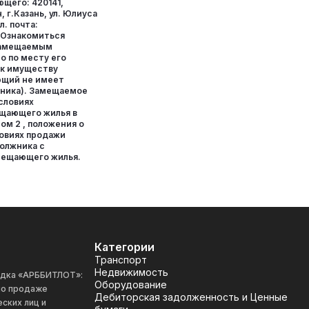
щего: 420141,
 г.Казань, ул. Юлиуса
л. почта:
. Ознакомиться
замещаемым
 по месту его
 к имуществу
ющий не имеет
жника). Замещаемое
словиях
щающего жилья в
ом 2 , положения о
ловиях продажи
олжника с
мещающего жилья.
Категории
Транспорт
Недвижимость
адка «АРББИТЛОТ»:
Оборудование
 по продаже
Дебиторская задолженность и Ценные
ских лиц и