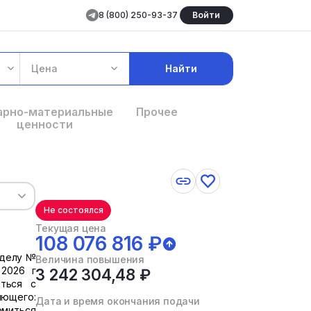
8 (800) 250-93-37
Войти
Цена
Найти
арно-материальные
Прочее
ценности
Не состоялся
Текущая цена
108 076 816 ₽
 делу №
Величина повышения
 2026 г
3 242 304,48 ₽
ться с
яющего:
Дата и время окончания подачи
комиться