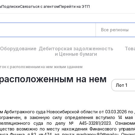
ы
Подписки
Связаться с агентом
Перейти на ЭТП
Все регионы
Оборудование
Дебиторская задолженность
Тов
и Ценные бумаги
ток с расположенным на нем жилым зданием
 расположенным на нем
Лот 1
 Арбитражного суда Новосибирской области от 03.03.2026 по
 ограничен, в законную силу определения вступило 14 мая
елляционного суда по делу № А45-33281/2023. Ознакоми
щество возможно по месту нахождения Финансового управл
уса Фучика. д.82, кв.474, эл. почта: mashanov.80@mail.ru. Озна