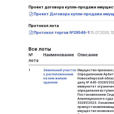
Проект договора купли-продажи имущест
Проект Договора купли-продажи иму
Протокол лота
Протокол торгов №29546-1
(15.07.2026, 12
Все лоты
№
Наименование
Описание
лота
1
Земельный участок
Имущество признано
с расположенным
Определением Арбит
на нем жилым
Новосибирской област
зданием
делу № А45-33281/20
иммунитет ограничен,
определения вступило
Постановлением Сед
Апелляционного суда 
33281/2023. Ознакоми
правоустанавливающ
имущество возможно