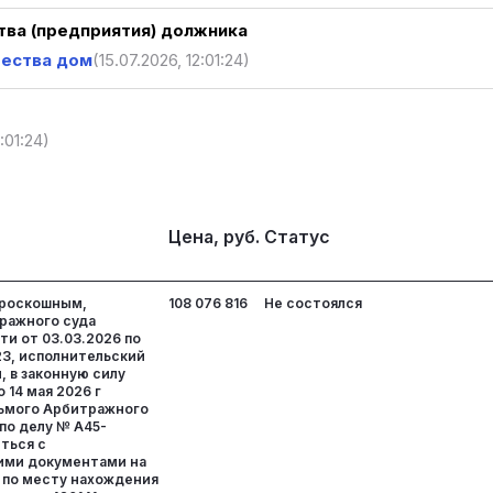
ва (предприятия) должника
щества дом
(15.07.2026, 12:01:24)
:01:24)
Цена, руб.
Статус
 роскошным,
108 076 816
Не состоялся
ражного суда
и от 03.03.2026 по
23, исполнительский
 в законную силу
 14 мая 2026 г
ьмого Арбитражного
по делу № А45-
ться с
ими документами на
 по месту нахождения