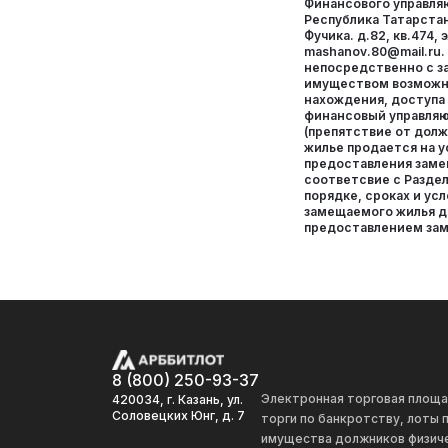
Финансового управляю
Республика Татарстан,
Фучика. д.82, кв.474, э
mashanov.80@mail.ru
непосредственно с 
имуществом возможно
нахождения, доступа
финансовый управля
(препятствие от дол
жилье продается на у
предоставления заме
соответсвие с Раздел
порядке, сроках и ус
замещаемого жилья д
предоставлением за
8 (800) 250-93-37
Электронная торговая площ
420034, г. Казань, ул.
Соловецких Юнг, д. 7
торги по банкротству, лоты
имущества должников физиче