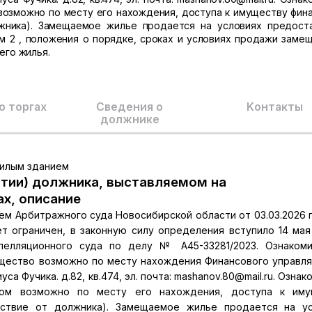
озможно по месту его нахождения, доступа к имуществу фин
жника). Замещаемое жилье продается на условиях предост
 2 , положения о порядке, сроках и условиях продажи заме
го жилья.
о торгах
Сведения о
Kонтакты
должнике
жилым зданием
тии) должника, выставляемом на
ах, описание
м Арбитражного суда Новосибирской области от 03.03.2026 
т ограничен, в законную силу определения вступило 14 мая
елляционного суда по делу № А45-33281/2023. Ознакоми
щество возможно по месту нахождения Финансового управл
уса Фучика. д.82, кв.474, эл. почта: mashanov.80@mail.ru. Озна
ом возможно по месту его нахождения, доступа к иму
ствие от должника). Замещаемое жилье продается на ус