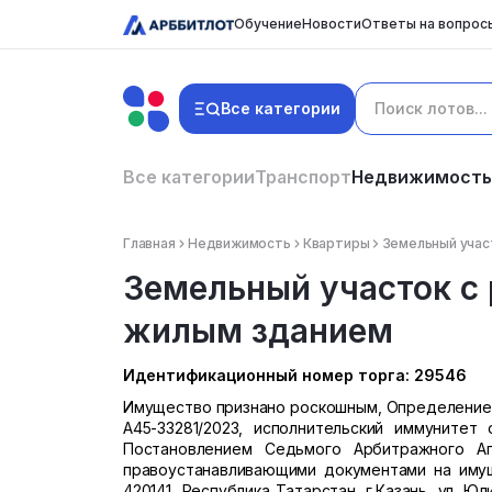
Обучение
Новости
Ответы на вопрос
Все категории
Все категории
Транспорт
Недвижимость
Главная
Недвижимость
Квартиры
Земельный учас
Земельный участок с
жилым зданием
Идентификационный номер торга: 29546
Имущество признано роскошным, Определением
А45-33281/2023, исполнительский иммунитет
Постановлением Седьмого Арбитражного Ап
правоустанавливающими документами на иму
420141, Республика Татарстан, г.Казань, ул. Юли