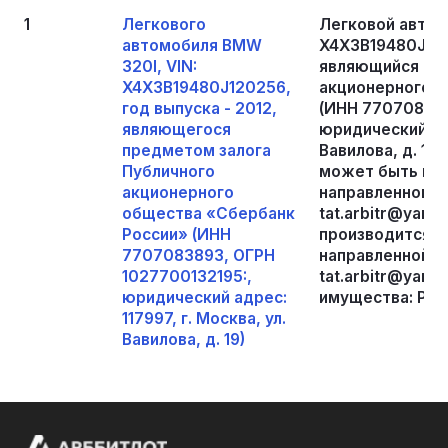
1
Легкового
Легковой автом
автомобиля BMW
X4X3B19480J120
320I, VIN:
являющийся пре
X4X3B19480J120256,
акционерного о
год выпуска - 2012,
(ИНН 770708389
являющегося
юридический адр
предметом залога
Вавилова, д. 19
Публичного
может быть пре
акционерного
направленному 
общества «Сбербанк
tat.arbitr@yan
России» (ИНН
производится п
7707083893, ОГРН
направленной п
1027700132195:,
tat.arbitr@yan
юридический адрес:
имущества: Респ
117997, г. Москва, ул.
Вавилова, д. 19)