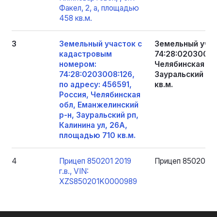
Факел, 2, а, площадью
458 кв.м.
3
Земельный участок с
Земельный учас
кадастровым
74:28:0203008:1
номером:
Челябинская об
74:28:0203008:126,
Зауральский рп,
по адресу: 456591,
кв.м.
Россия, Челябинская
обл, Еманжелинский
р-н, Зауральский рп,
Калинина ул, 26А,
площадью 710 кв.м.
4
Прицеп 850201 2019
Прицеп 850201 20
г.в., VIN:
XZS850201K0000989