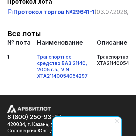
Протокол лота
Протокол торгов №29641-1
(03.07.2026, 14
Все лоты
№ лота
Наименование
Описание
1
Транспортное
Транспортное ср
средство ВАЗ 21140,
XTA2114005405
2005 г.в., VIN
XTA21140054054297
8 (800) 250-93-37
420034, г. Казань, ул.
Соловецких Юнг, д. 7