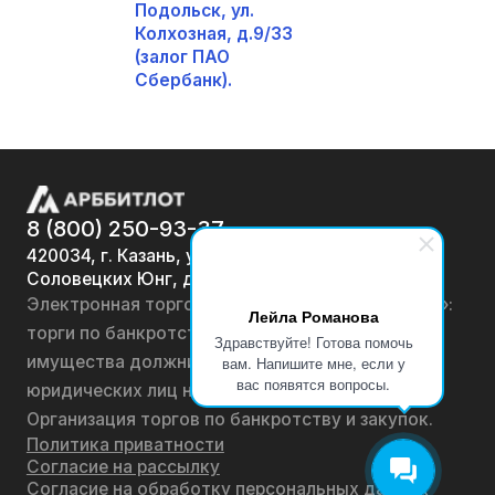
Подольск, ул.
Колхозная, д.9/33
(залог ПАО
Сбербанк).
8 (800) 250-93-37
420034, г. Казань, ул.
Соловецких Юнг, д. 7
Электронная торговая площадка «АРББИТЛОТ»:
Лейла Романова
торги по банкротству, лоты по продаже
Здравствуйте! Готова помочь
имущества должников физических лиц и
вам. Напишите мне, если у
вас появятся вопросы.
юридических лиц на онлайн-аукционах.
Организация торгов по банкротству и закупок.
Политика приватности
Согласие на рассылку
Согласие на обработку персональных данных