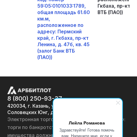
59:05:0101033:1789,
Гкбаха, пр-кт Ле
общая площадь 61.60
ВТБ (ПАО))
км.м,
расположенное по
адресу: Пермский
край, г. Гкбаха, пр-кт
Ленина, д. 47б, кв. 45
(залог Банк ВТБ
(ПАО))
8 (800) 250-93-37
420034, г. Казань, ул.
Соловецких Юнг, д. 7
Электронная торговая площадка «АРББИТЛОТ»:
Лейла Романова
торги по банкротству, лоты по продаже
Здравствуйте! Готова помочь
имущества должников физических лиц и
вам. Напишите мне, если у