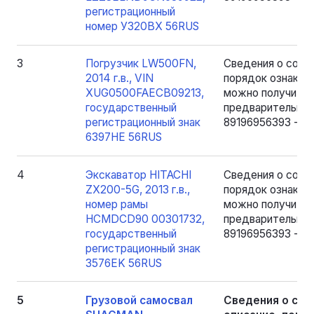
pегистрационный
номер У320BX 56RUS
3
Погрузчик LW500FN,
Сведения о соста
2014 г.в., VIN
порядок ознаком
XUG0500FAECB09213,
можно получить в
государственный
предварительно 
регистрационный знак
89196956393 - Як
6397HE 56RUS
4
Экскаватор HITACHI
Сведения о соста
ZX200-5G, 2013 г.в.,
порядок ознаком
номер рамы
можно получить в
HCMDCD90 00301732,
предварительно 
государственный
89196956393 - Як
регистрационный знак
3576EK 56RUS
5
Грузовой самосвал
Сведения о сос