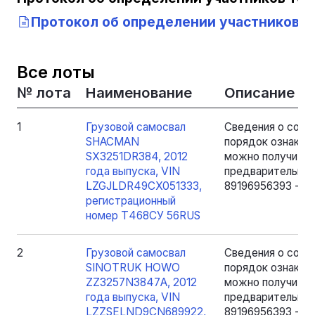
Протокол об определении участников т
Все лоты
№ лота
Наименование
Описание
1
Грузовой самосвал
Сведения о соста
SHACMAN
порядок ознаком
SX3251DR384, 2012
можно получить в
года выпуска, VIN
предварительно 
LZGJLDR49CX051333,
89196956393 - Як
регистрационный
номер Т468СУ 56RUS
2
Грузовой самосвал
Сведения о соста
SINOTRUK HOWO
порядок ознаком
ZZ3257N3847А, 2012
можно получить в
года выпуска, VIN
предварительно 
LZZSELND9CN689922,
89196956393 - Як