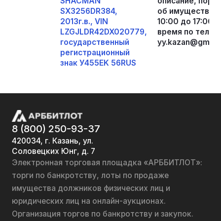
SHACMAN
описание, поря
SX3256DR384,
об имуществе м
2013г.в., VIN
10:00 до 17:00,
LZGJLDR42DX020779,
время по телеф
государственный
yy.kazan@gmail
регистрационный
знак У455EK 56RUS
8 (800) 250-93-37
420034, г. Казань, ул.
Соловецких Юнг, д. 7
Электронная торговая площадка «АРББИТЛОТ»:
торги по банкротству, лоты по продаже
имущества должников физических лиц и
юридических лиц на онлайн-аукционах.
Организация торгов по банкротству и закупок.