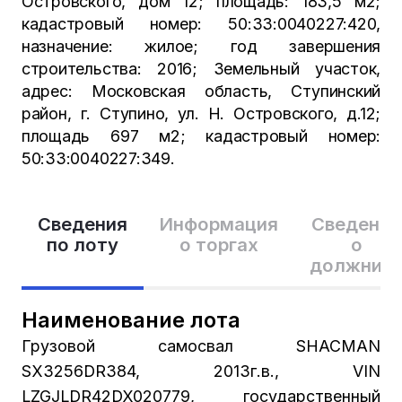
Островского, дом 12; площадь: 183,5 м2;
кадастровый номер: 50:33:0040227:420,
назначение: жилое; год завершения
строительства: 2016; Земельный участок,
адрес: Московская область, Ступинский
район, г. Ступино, ул. Н. Островского, д.12;
площадь 697 м2; кадастровый номер:
50:33:0040227:349.
Сведения
Информация
Сведения
по лоту
о торгах
о
должник
Наименование лота
Грузовой самосвал SHACMAN
SX3256DR384, 2013г.в., VIN
LZGJLDR42DX020779, государственный