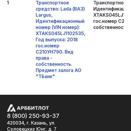
1
Транспортное
Транспортное ср
средство: Lada (ВАЗ)
Идентификацион
Largus,
XTAKS045LJ1102
Идентификационный
гос.номер С210У
номер (VIN номер):
собственность.
XTAKS045LJ1102535,
Год выпуска: 2018
гос.номер
С210УН790. Вид
права -
собственность.
Предмет залога АО
"ТБанк"
8 (800) 250-93-37
420034, г. Казань, ул.
Соловецких Юнг, д. 7