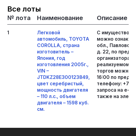
Все лоты
№ лота
Наименование
Описание
1
Легковой
С имуществом,
автомобиль, TOYOTA
можно ознакоми
COROLLA, страна
обл., Павловский
изготовитель –
д. 22, по предв
Япония, год
организатора т
изготовления 2005г.,
реализуемом и
VIN –
торгов можно по
JTDKZ28E300123849,
16:00 по предв
цвет серебристый,
телефону: +799
мощность двигателя
запроса на е-mai
– 110 л.с., объем
также на элект
двигателя – 1598 куб.
см.