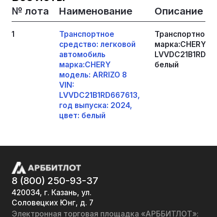
№ лота
Наименование
Описание
1
Транспортное
Транспортное с
средство: легковой
марка:CHERY мо
автомобиль
LVVDC21B1RD6676
марка:CHERY
белый
модель: ARRIZO 8
VIN:
LVVDC21B1RD667613,
год выпуска: 2024,
цвет: белый
8 (800) 250-93-37
420034, г. Казань, ул.
Соловецких Юнг, д. 7
Электронная торговая площадка «АРББИТЛОТ»: