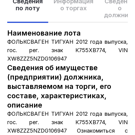
Сведения
Информация
Сведения
по лоту
о торгах
о
должник
Наименование лота
ФОЛЬКСВАГЕН ТИГУАН 2012 года выпуска,
гос. рег. знак К755ХВ774, VIN
XW8ZZZ5NZDG106947
Сведения об имуществе
(предприятии) должника,
выставляемом на торги, его
составе, характеристиках,
описание
ФОЛЬКСВАГЕН ТИГУАН 2012 года выпуска,
гос. рег. знак К755ХВ774, VIN
XW8ZZZ5NZDG106947 Ознакомиться с