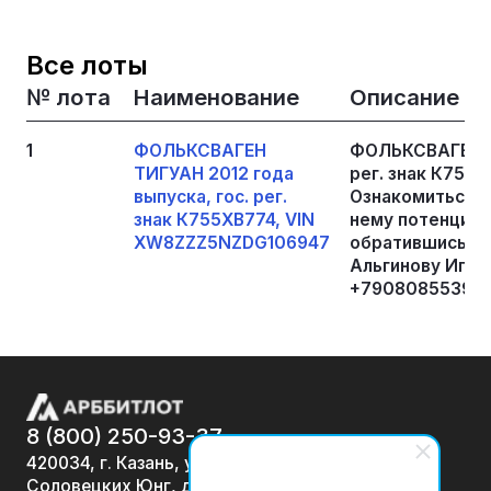
Все лоты
№ лота
Наименование
Описание
1
ФОЛЬКСВАГЕН
ФОЛЬКСВАГЕН ТИ
ТИГУАН 2012 года
рег. знак К755
выпуска, гос. рег.
Ознакомиться с
знак К755ХВ774, VIN
нему потенциал
XW8ZZZ5NZDG106947
обратившись к
Альгинову Игор
+79080855396, e
8 (800) 250-93-37
420034, г. Казань, ул.
Соловецких Юнг, д. 7