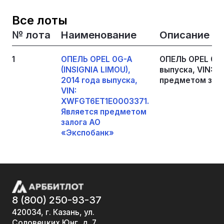
Все лоты
№ лота
Наименование
Описание
1
ОПЕЛЬ OPEL 0G-A
ОПЕЛЬ OPEL 0G-A
(INSIGNIA LIMOU),
выпуска, VIN: 
2014 года выпуска,
предметом зал
VIN:
XWFGT6ET1E0003371.
Является предметом
залога АО
«Экспобанк»
8 (800) 250-93-37
420034, г. Казань, ул.
Соловецких Юнг, д. 7