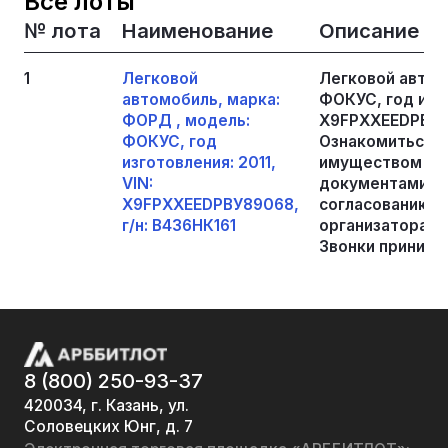
Все лоты
№ лота
Наименование
Описание
1
Легковой
Легковой автом
автомобиль, марка:
ФОКУС, год изго
ФОРД , модель:
Х9FРХХЕЕDРВУ89
ФОКУС, год
Ознакомиться с
изготовления: 2011,
имуществом и 
VIN:
документами во
Х9FРХХЕЕDРВУ89068,
согласованию в
г/н: В436НК161
организатора то
Звонки принима
8 (800) 250-93-37
420034, г. Казань, ул.
Соловецких Юнг, д. 7