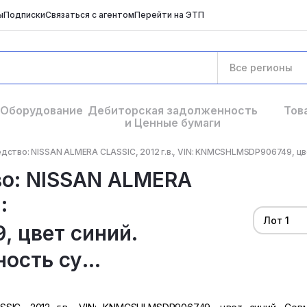
ы
Подписки
Связаться с агентом
Перейти на ЭТП
Все регионы
Оборудование
Дебиторская задолженность
Тов
и Ценные бумаги
дство: NISSAN ALMERA CLASSIC, 2012 г.в., VIN: KNMCSHLMSDP906749, цве
во: NISSAN ALMERA
:
Лот 1
 цвет синий.
ость су...