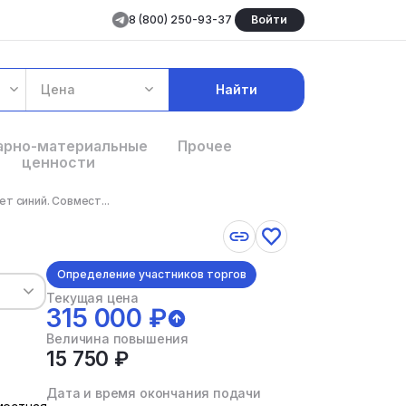
8 (800) 250-93-37
Войти
Цена
Найти
арно-материальные
Прочее
ценности
т синий. Совмест...
Определение участников торгов
Текущая цена
315 000 ₽
Величина повышения
15 750 ₽
Дата и время окончания подачи