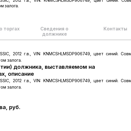
SIC, 2012 г.в., VIN: KNMCSHLMSDP906749, цвет синий. Сов
м залога.
о торгах
Сведения о
Kонтакты
должнике
SIC, 2012 г.в., VIN: KNMCSHLMSDP906749, цвет синий. Сов
ом залога.
тии) должника, выставляемом на
ах, описание
SIC, 2012 г.в., VIN: KNMCSHLMSDP906749, цвет синий. Сов
ом залога.
а, руб.