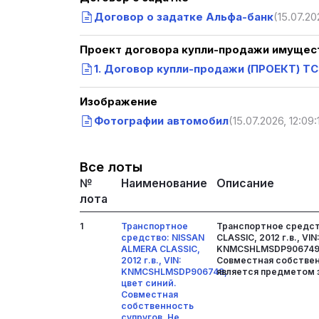
Договор о задатке Альфа-банк
(15.07.20
Проект договора купли-продажи имущест
1. Договор купли-продажи (ПРОЕКТ) ТС
Изображение
Фотографии автомобил
(15.07.2026, 12:09:
Все лоты
№
Наименование
Описание
лота
1
Транспортное
Транспортное средст
средство: NISSAN
CLASSIC, 2012 г.в., VIN
ALMERA CLASSIC,
KNMCSHLMSDP906749,
2012 г.в., VIN:
Совместная собствен
KNMCSHLMSDP906749,
является предметом з
цвет синий.
Совместная
собственность
супругов. Не