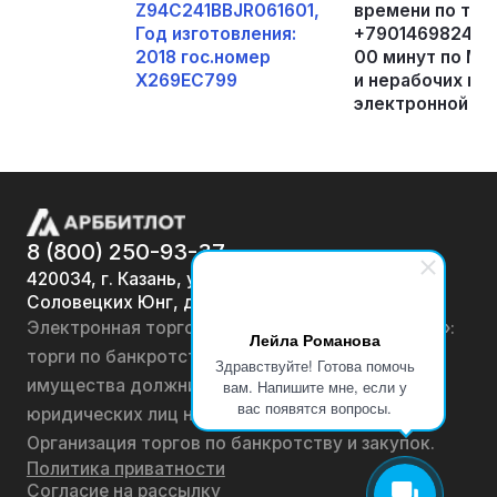
Z94C241BBJR061601,
времени по тел
Год изготовления:
+79014698244(с 
2018 гос.номер
00 минут по МС
Х269ЕС799
и нерабочих пра
электронной поч
8 (800) 250-93-37
420034, г. Казань, ул.
Соловецких Юнг, д. 7
Электронная торговая площадка «АРББИТЛОТ»:
Лейла Романова
торги по банкротству, лоты по продаже
Здравствуйте! Готова помочь
имущества должников физических лиц и
вам. Напишите мне, если у
вас появятся вопросы.
юридических лиц на онлайн-аукционах.
Организация торгов по банкротству и закупок.
Политика приватности
Согласие на рассылку