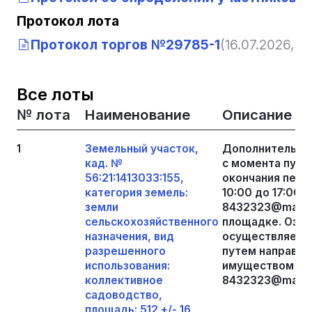
Протокол лота
Протокол торгов №29785-1
(16.07.2026, 1
Все лоты
№ лота
Наименование
Описание
1
Земельный участок,
Дополнительну
кад. №
с момента публ
56:21:1413033:155,
окончания пери
категория земель:
10:00 до 17:00 
земли
8432323@mail.r
сельскохозяйственного
площадке. Озн
назначения, вид
осуществляется
разрешенного
путем направле
использования:
имуществом на 
коллективное
8432323@mail.r
садоводство,
площадь: 512 +/- 16