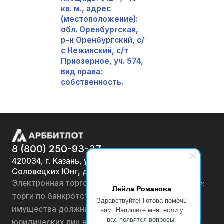
кв. м., адрес
(местоположение):
обл. Оренбургская,
р-н Оренбургский, с/
с Нежинский, с/т
Приозерное, уч. 574,
вид права:
собственность.
8 (800) 250-93-37
420034, г. Казань, ул.
Соловецких Юнг, д. 7
Электронная торговая площадка «АРББИТЛОТ»:
Лейла Романова
торги по банкротству, лоты по продаже
Здравствуйте! Готова помочь
имущества должников физических лиц и
вам. Напишите мне, если у
вас появятся вопросы.
юридических лиц на онлайн-аукционах.