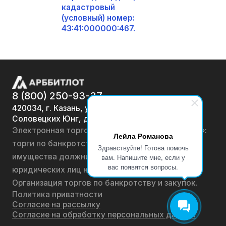
кадастровый
(условный) номер:
43:41:000000:467.
8 (800) 250-93-37
420034, г. Казань, ул.
Соловецких Юнг, д. 7
Электронная торговая площадка «АРББИТЛОТ»:
Лейла Романова
торги по банкротству, лоты по продаже
Здравствуйте! Готова помочь
имущества должников физических лиц и
вам. Напишите мне, если у
вас появятся вопросы.
юридических лиц на онлайн-аукционах.
Организация торгов по банкротству и закупок.
Политика приватности
Согласие на рассылку
Согласие на обработку персональных данных