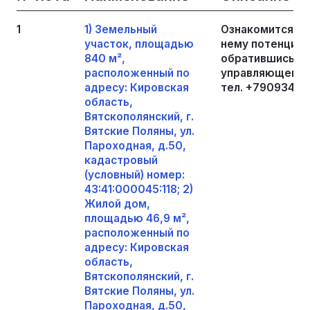
1
1) Земельный
Ознакомится с 
участок, площадью
нему потенциал
840 м²,
обратившись в 
расположенный по
управляющему 
адресу: Кировская
тел. +790934028
область,
Вятскополянский, г.
Вятские Поляны, ул.
Пароходная, д.50,
кадастровый
(условный) номер:
43:41:000045:118; 2)
Жилой дом,
площадью 46,9 м²,
расположенный по
адресу: Кировская
область,
Вятскополянский, г.
Вятские Поляны, ул.
Пароходная, д.50,