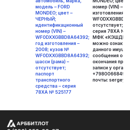
автомобиль, марка,
MONDEO; цвет 
модель – FORD
номер (VIN) – 
MONDEO; цвет –
изготовления – 
ЧЕРНЫЙ;
WF0DXXGBBD8A6
идентификационный
отсутствует; п
номер (VIN) –
серия 78ХА № 5
WF0DXXGBBD8A64392;
МФК «КЭШДРАЙВ
год изготовления –
можно ознакоми
2008; кузов №
данного имущес
WF0DXXGBBD8A64392;
сообщения о пр
шасси (рама) –
окончания прие
отсутствует;
записи у органи
паспорт
+79800668495 и
транспортного
почты: sergey.m
средства – серия
78ХА № 525177