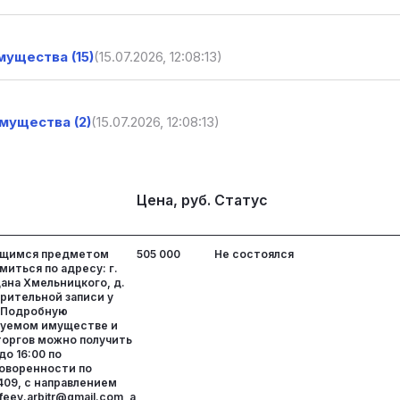
ущества (15)
(15.07.2026, 12:08:13)
мущества (2)
(15.07.2026, 12:08:13)
Цена, руб.
Статус
ющимся предметом
505 000
Не состоялся
миться по адресу: г.
дана Хмельницкого, д.
варительной записи у
. Подробную
зуемом имуществе и
торгов можно получить
до 16:00 по
оворенности по
409, с направлением
ofeev.arbitr@gmail.com, а