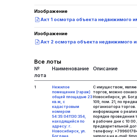
Изображение
Акт 1 осмотра объекта недвижимого им
Изображение
Акт 2 осмотра объекта недвижимого и
Все лоты
№
Наименование
Описание
лота
1
Нежилое
С имуществом, явля
помещение (гараж)
торгов, можно ознако
общей площадью 23
Новосибирск, ул. Бог
кв.м, с
109, пом. 21, по пред
кадастровым
организатора торгов
номером
информацию о реали
54:35:041130:354,
порядке проведения 
находящийся по
в рабочие дни с 10:00 
адресу: г.
предварительной дог
Новосибирск, ул.
телефону: +79960178
Богдана
запроса на е-mail: tim