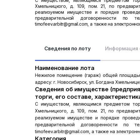
С имуществом, являющимся предметом торго
Хмельницкого, д. 109, пом. 21, по предвар
реализуемом имуществе и порядке проведе
предварительной договоренности по те
timofeev.arbitr@gmail.com, а также на электронн
Сведения по лоту
Информация 
Наименование лота
Нежилое помещение (гараж) общей площадью 
адресу: г. Новосибирск, ул. Богдана Хмельницког
Сведения об имуществе (предприя
торги, его составе, характеристик
С имуществом, являющимся предметом торго
Хмельницкого, д. 109, пом. 21, по предвар
реализуемом имуществе и порядке проведе
предварительной договоренности по те
timofeev.arbitr@gmail.com, а также на электрон
Категория