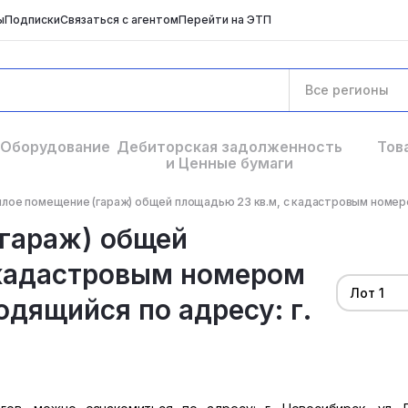
ы
Подписки
Связаться с агентом
Перейти на ЭТП
Все регионы
Оборудование
Дебиторская задолженность
Тов
и Ценные бумаги
лое помещение (гараж) общей площадью 23 кв.м, с кадастровым номером
гараж) общей
 кадастровым номером
Лот 1
одящийся по адресу: г.