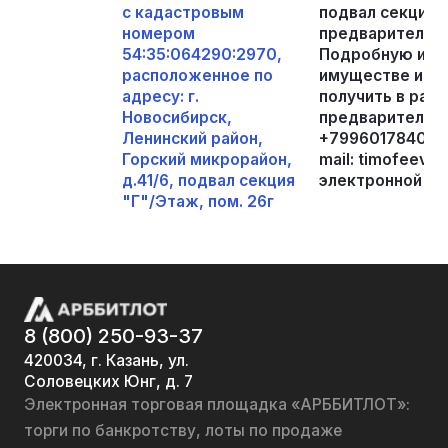
с кадастровым
подвал секция "
номером
предварительно
54:35:064290:2970,
Подробную инф
расположенное по
имуществе и по
адресу: г.
получить в рабо
Новосибирск,
предварительно
Ленинский район,
+79960178409, 
Горский микрорайон,
mail: timofeev.a
д.41/6, подвал секция
электронной пл
"Г"/Этаж, пом. 26г
8 (800) 250-93-37
420034, г. Казань, ул.
Соловецких Юнг, д. 7
Электронная торговая площадка «АРББИТЛОТ»:
торги по банкротству, лоты по продаже