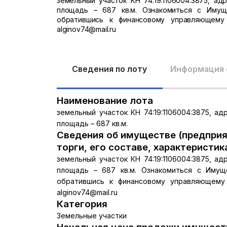
земельный участок КН 74:19:1106004:3875, адре
площадь – 687 кв.м. Ознакомиться с Имущ
обратившись к финансовому управляющему 
alginov74@mail.ru
Сведения по лоту
Информация 
Наименование лота
земельный участок КН 74:19:1106004:3875, адре
площадь – 687 кв.м.
Сведения об имуществе (предприя
торги, его составе, характеристик
земельный участок КН 74:19:1106004:3875, адре
площадь – 687 кв.м. Ознакомиться с Имущ
обратившись к финансовому управляющему 
alginov74@mail.ru
Категория
Земельные участки