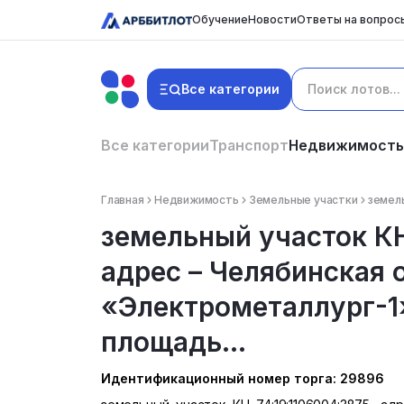
Обучение
Новости
Ответы на вопрос
Все категории
Все категории
Транспорт
Недвижимость
Главная
Недвижимость
Земельные участки
земель
земельный участок КН
адрес – Челябинская 
«Электрометаллург-1», 
площадь...
Идентификационный номер торга: 29896