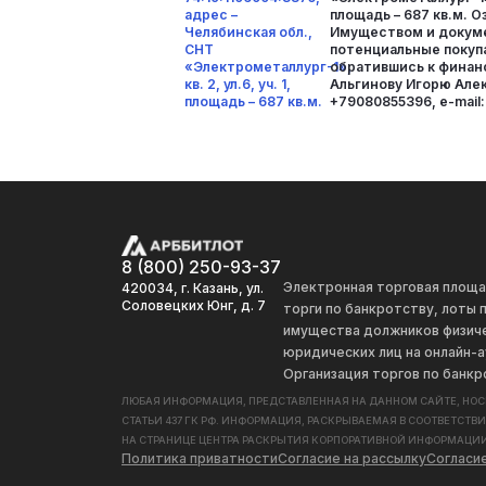
адрес –
площадь – 687 кв.м. 
Челябинская обл.,
Имуществом и докум
СНТ
потенциальные покуп
«Электрометаллург-1»,
обратившись к фина
кв. 2, ул.6, уч. 1,
Альгинову Игорю Алек
площадь – 687 кв.м.
+79080855396, e-mail:
8 (800) 250-93-37
Электронная торговая площ
420034, г. Казань, ул.
Соловецких Юнг, д. 7
торги по банкротству, лоты
имущества должников физиче
юридических лиц на онлайн-а
Организация торгов по банкр
ЛЮБАЯ ИНФОРМАЦИЯ, ПРЕДСТАВЛЕННАЯ НА ДАННОМ САЙТЕ, НО
СТАТЬИ 437 ГК РФ. ИНФОРМАЦИЯ, РАСКРЫВАЕМАЯ В СООТВЕТСТВ
НА СТРАНИЦЕ ЦЕНТРА РАСКРЫТИЯ КОРПОРАТИВНОЙ ИНФОРМАЦИИ
Политика приватности
Согласие на рассылку
Согласи