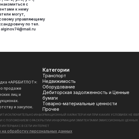
Ознакомиться с
ентами к нему
атели могут,
нсовому управляющему
сандровичу по тел.
 alginov74@mail.ru
Категории
Транспорт
Недвижимость
адка «АРББИТЛОТ»:
Оборудование
 по продаже
Дебиторская задолженность и Ценные
ских лиц и
бумаги
укционах.
Товарно-материальные ценности
отству и закупок.
Прочее
СИТ ИСКЛЮЧИТЕЛЬНО ИНФОРМАЦИОННЫЙ ХАРАКТЕР И НИ ПРИ КАКИХ УСЛОВИЯХ НЕ Я
ИИ С ПОЛОЖЕНИЕМ О РАСКРЫТИИ ИНФОРМАЦИИ ЭМИТЕНТАМИ ЭМИССИОННЫХ ЦЕННЫХ БУМАГ
 ИНТЕРФАКС В СЕТИ ИНТЕРНЕТ
е на обработку персональных данных