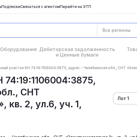
ы
Подписки
Связаться с агентом
Перейти на ЭТП
Все регионы
Оборудование
Дебиторская задолженность
Тов
и Ценные бумаги
ный участок КН 74:19:1106004:3875, адрес – Челябинская обл., СНТ «Элект
 74:19:1106004:3875,
обл., СНТ
Лот 1
кв. 2, ул.6, уч. 1,