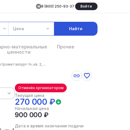
8 (800) 250-93-37
Войти
Цена
Найти
арно-материальные
Прочее
ценности
рометаллург-1», кв. 2, ...
Отменён организатором
Текущая цена
270 000 ₽
Начальная цена
900 000 ₽
Дата и время окончания подачи