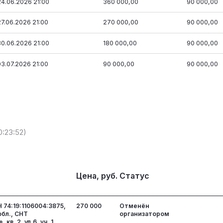
24.06.2026 21:00
360 000,00
90 000,00
27.06.2026 21:00
270 000,00
90 000,00
30.06.2026 21:00
180 000,00
90 000,00
03.07.2026 21:00
90 000,00
90 000,00
0:23:52)
Цена, руб.
Статус
 74:19:1106004:3875,
270 000
Отменён
обл., СНТ
организатором
в. 2, ул.6, уч. 1,