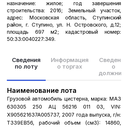
назначение: жилое; год завершения
строительства: 2016; Земельный участок,
адрес: Московская область, Ступинский
район, г. Ступино, ул. Н. Островского, д.12;
площадь 697 м2; кадастровый номер:
50:33:0040227:349.
Сведения
Информация
Сведения
по лоту
о торгах
о
должник
Наименование лота
Грузовой автомобиль цистерна, марка: МАЗ
630305 250 АЦ 56216 011 03, VIN:
X905621637A005737, 2007 года выпуска, г/н:
T339EB56, рабочий объем (см3): 14860,