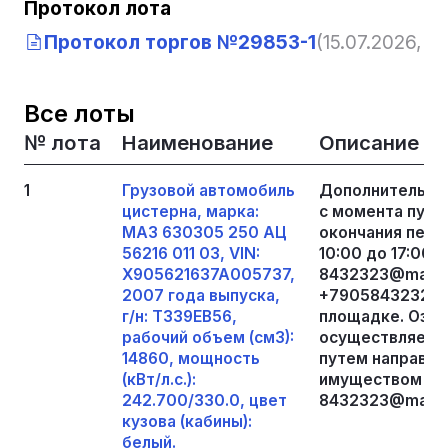
Протокол лота
Протокол торгов №29853-1
(15.07.2026, 1
Все лоты
№ лота
Наименование
Описание
1
Грузовой автомобиль
Дополнительну
цистерна, марка:
с момента публ
МАЗ 630305 250 АЦ
окончания пери
56216 011 03, VIN:
10:00 до 17:00 
X905621637A005737,
8432323@mail.r
2007 года выпуска,
+79058432323, 
г/н: T339EB56,
площадке. Озн
рабочий объем (см3):
осуществляется
14860, мощность
путем направле
(кВт/л.с.):
имуществом на 
242.700/330.0, цвет
8432323@mail.r
кузова (кабины):
белый.