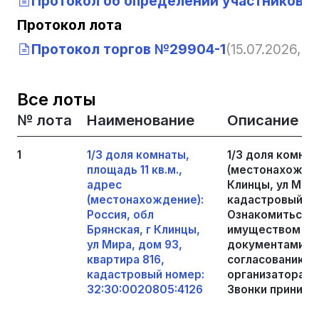
Протокол об определении участников т
Протокол лота
Протокол торгов №29904-1
(15.07.2026, 1
Все лоты
№ лота
Наименование
Описание
1
1/3 доля комнаты,
1/3 доля комнат
площадь 11 кв.м.,
(местонахождени
адрес
Клинцы, ул Мира
(местонахождение):
кадастровый но
Россия, обл
Ознакомиться с
Брянская, г Клинцы,
имуществом и 
ул Мира, дом 93,
документами во
квартира 816,
согласованию в
кадастровый номер:
организатора то
32:30:0020805:4126
Звонки принима