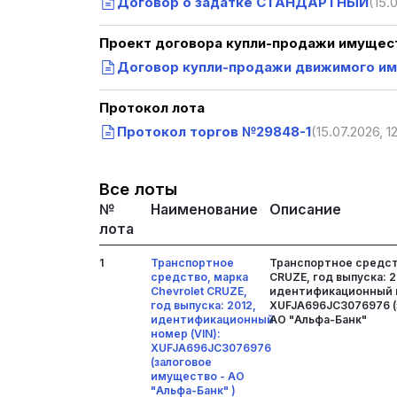
Договор о задатке СТАНДАРТНЫЙ
(15.
Проект договора купли-продажи имущест
Договор купли-продажи движимого им
Протокол лота
Протокол торгов №29848-1
(15.07.2026, 1
Все лоты
№
Наименование
Описание
лота
1
Транспортное
Транспортное средств
средство, марка
CRUZE, год выпуска: 2
Chevrolet CRUZE,
идентификационный н
год выпуска: 2012,
XUFJA696JC3076976 (
идентификационный
АО "Альфа-Банк"
номер (VIN):
XUFJA696JC3076976
(залоговое
имущество - АО
"Альфа-Банк" )