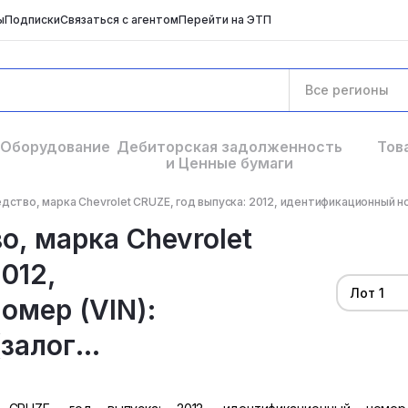
ы
Подписки
Связаться с агентом
Перейти на ЭТП
Все регионы
Оборудование
Дебиторская задолженность
Тов
и Ценные бумаги
ство, марка Chevrolet CRUZE, год выпуска: 2012, идентификационный номе
о, марка Chevrolet
012,
Лот 1
омер (VIN):
алог...