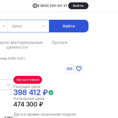
8 (800) 250-93-37
Войти
Цена
Найти
арно-материальные
Прочее
ценности
р (VIN): XUFJ...
Не состоялся
Текущая цена
398 412 ₽
Начальная цена
474 300 ₽
Дата и время окончания подачи