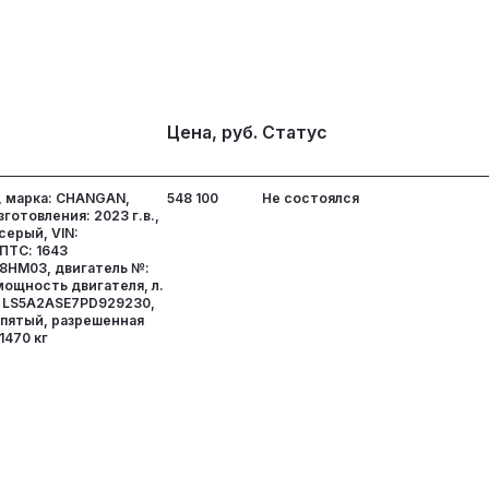
Цена, руб.
Статус
, марка: CHANGAN,
548 100
Не состоялся
зготовления: 2023 г.в.,
серый, VIN:
ПТС: 1643
68HM03, двигатель №:
ощность двигателя, л.
 №: LS5A2ASE7PD929230,
 пятый, разрешенная
1470 кг