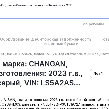
ы
Подписки
Связаться с агентом
Перейти на ЭТП
Все регионы
Оборудование
Дебиторская задолженность
Тов
и Ценные бумаги
ль, марка: CHANGAN, модель: ALSVIN, год изготовления: 2023 г.в., цвет:
, марка: CHANGAN,
зготовления: 2023 г.в.,
Лот 1
ерый, VIN: LS5A2AS...
ALSVIN, год изготовления: 2023 г.в., цвет: белый-желтый-серы
н: О968HM03, двигатель №: JL473QFP3CT519727, мощность двигат
ологический класс: пятый, разрешенная максимальная масса: 1470 