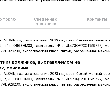
о торгах
Сведения о
Kонтакты
должнике
ALSVIN, год изготовления: 2023 г.в., цвет: белый-желтый-серы
4, г/н: О968HM03, двигатель №: JL473QFP3CT519727, мо
ASE7PD929230, экологический класс: пятый, разрешенная макси
тии) должника, выставляемом на
ах, описание
ALSVIN, год изготовления: 2023 г.в., цвет: белый-желтый-серы
4, г/н: О968HM03, двигатель №: JL473QFP3CT519727, мо
ASE7PD929230, экологический класс: пятый, разрешенная макси