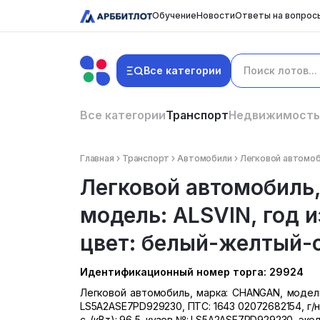
Обучение
Новости
Ответы на вопрос
Все категории
Все категории
Транспорт
Недвижимость
Главная
Транспорт
Автомобили
Легковой автомоби
Легковой автомобиль
модель: ALSVIN, год и
цвет: белый-желтый-с
Идентификационный номер торга: 29924
Легковой автомобиль, марка: CHANGAN, модель: 
LS5A2ASE7PD929230, ПТС: 1643 02072682154, г/
с. (кВт): 96,5, кузов №: LS5A2ASE7PD929230, эк