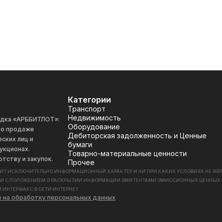
Категории
Транспорт
Недвижимость
адка «АРББИТЛОТ»:
Оборудование
 по продаже
Дебиторская задолженность и Ценные
ских лиц и
бумаги
укционах.
Товарно-материальные ценности
отству и закупок.
Прочее
СИТ ИСКЛЮЧИТЕЛЬНО ИНФОРМАЦИОННЫЙ ХАРАКТЕР И НИ ПРИ КАКИХ УСЛОВИЯХ НЕ Я
ИИ С ПОЛОЖЕНИЕМ О РАСКРЫТИИ ИНФОРМАЦИИ ЭМИТЕНТАМИ ЭМИССИОННЫХ ЦЕННЫХ БУМАГ
 ИНТЕРФАКС В СЕТИ ИНТЕРНЕТ
е на обработку персональных данных