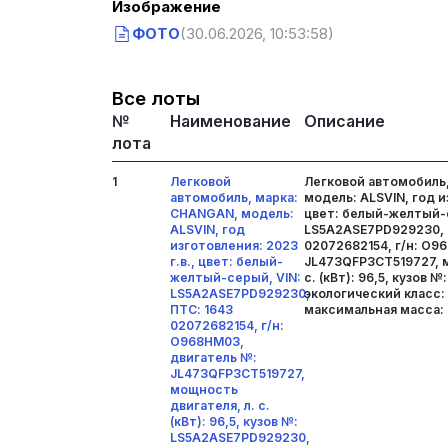
Изображение
ФОТО
(30.06.2026, 10:53:58)
Все лоты
№
Наименование
Описание
лота
1
Легковой
Легковой автомобиль
автомобиль, марка:
модель: ALSVIN, год и
CHANGAN, модель:
цвет: белый-желтый-
ALSVIN, год
LS5A2ASE7PD929230, 
изготовления: 2023
02072682154, г/н: О9
г.в., цвет: белый-
JL473QFP3CT519727, м
желтый-серый, VIN:
с. (кВт): 96,5, кузов
LS5A2ASE7PD929230,
экологический класс:
ПТС: 1643
максимальная масса: 
02072682154, г/н:
О968HM03,
двигатель №:
JL473QFP3CT519727,
мощность
двигателя, л. с.
(кВт): 96,5, кузов №:
LS5A2ASE7PD929230,