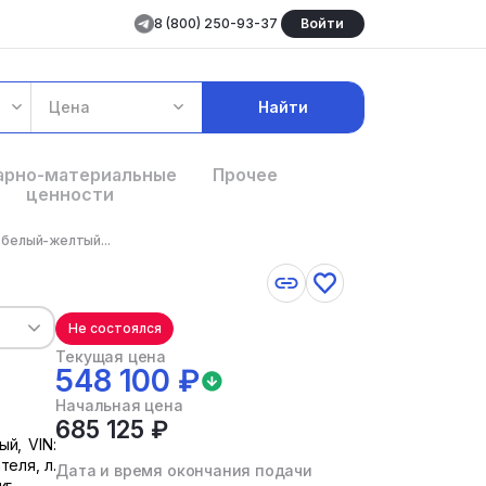
8 (800) 250-93-37
Войти
Цена
Найти
арно-материальные
Прочее
ценности
 белый-желтый...
Не состоялся
Текущая цена
548 100 ₽
Начальная цена
685 125 ₽
й, VIN:
еля, л.
Дата и время окончания подачи
кг