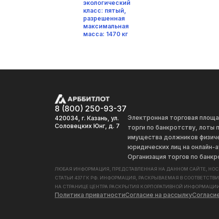
экологический
класс: пятый,
разрешенная
максимальная
масса: 1470 кг
8 (800) 250-93-37
Электронная торговая площ
420034, г. Казань, ул.
Соловецких Юнг, д. 7
торги по банкротству, лоты
имущества должников физиче
юридических лиц на онлайн-а
Организация торгов по банкр
ЛЮБАЯ ИНФОРМАЦИЯ, ПРЕДСТАВЛЕННАЯ НА ДАННОМ САЙТЕ, НО
СТАТЬИ 437 ГК РФ. ИНФОРМАЦИЯ, РАСКРЫВАЕМАЯ В СООТВЕТСТВ
НА СТРАНИЦЕ ЦЕНТРА РАСКРЫТИЯ КОРПОРАТИВНОЙ ИНФОРМАЦИИ
Политика приватности
Согласие на рассылку
Согласи