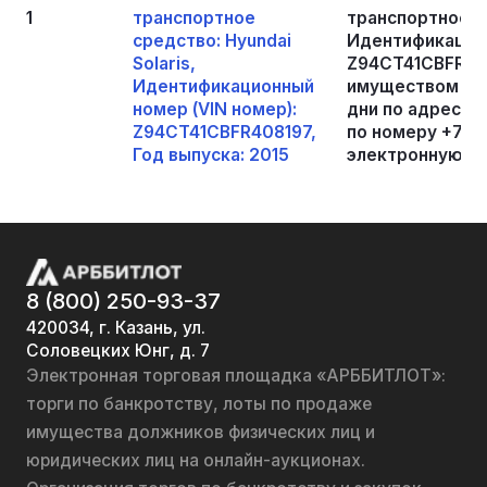
1
транспортное
транспортное ср
средство: Hyundai
Идентификацион
Solaris,
Z94CT41CBFR408
Идентификационный
имуществом мо
номер (VIN номер):
дни по адресу:
Z94CT41CBFR408197,
по номеру +792
Год выпуска: 2015
электронную по
8 (800) 250-93-37
420034, г. Казань, ул.
Соловецких Юнг, д. 7
Электронная торговая площадка «АРББИТЛОТ»:
торги по банкротству, лоты по продаже
имущества должников физических лиц и
юридических лиц на онлайн-аукционах.