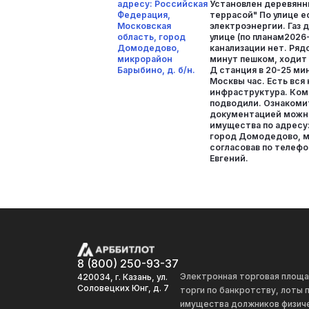
адресу: Российская
Установлен деревянн
Федерация,
террасой" По улице е
Московская
электроэнергии. Газ 
область, город
улице (по планам2026
Домодедово,
канализации нет. Рядо
микрорайон
минут пешком, ходит
Барыбино, д. б/н.
Д станция в 20-25 ми
Москвы час. Есть вся
инфраструктура. Ком
подводили. Ознакоми
документацией можн
имущества по адресу:
город Домодедово, м
согласовав по телефо
Евгений.
8 (800) 250-93-37
Электронная торговая площ
420034, г. Казань, ул.
Соловецких Юнг, д. 7
торги по банкротству, лоты
имущества должников физиче