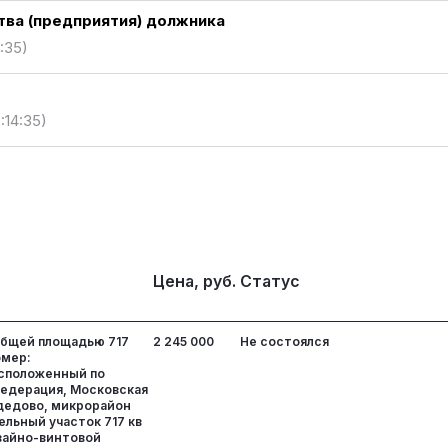
ва (предприятия) должника
4:35)
2:14:35)
Цена, руб.
Статус
общей площадью 717
2 245 000
Не состоялся
омер:
асположенный по
Федерация, Московская
дедово, микрорайон
ельный участок 717 кв
вайно-винтовой