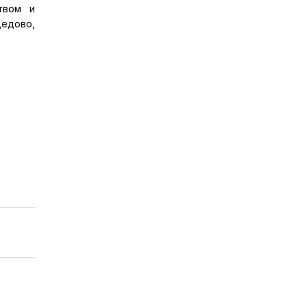
твом и
дедово,