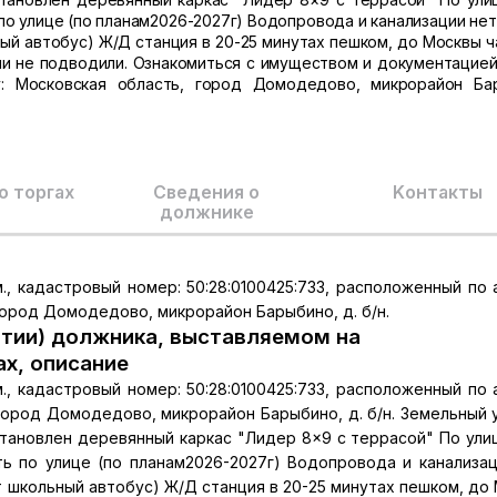
по улице (по планам2026-2027г) Водопровода и канализации нет
ый автобус) Ж/Д станция в 20-25 минутах пешком, до Москвы ча
ии не подводили. Ознакомиться с имуществом и документацие
: Московская область, город Домодедово, микрорайон Ба
о торгах
Сведения о
Kонтакты
должнике
, кадастровый номер: 50:28:0100425:733, расположенный по 
ород Домодедово, микрорайон Барыбино, д. б/н.
тии) должника, выставляемом на
ах, описание
, кадастровый номер: 50:28:0100425:733, расположенный по 
город Домодедово, микрорайон Барыбино, д. б/н. Земельный 
становлен деревянный каркас "Лидер 8×9 с террасой" По ули
ь по улице (по планам2026-2027г) Водопровода и канализац
т школьный автобус) Ж/Д станция в 20-25 минутах пешком, до