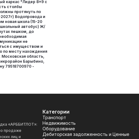
ый каркас "Лидер 8×9 с
сть столбы
должны протянуть по
-2027г) Водопровода и
м новая школа (15-20
 школьный автобус) Ж/
нутах пешком, до
 необходимая
муникации не
ться с имуществом и
о по месту нахождения
 Московская область,
икрорайон Барыбино,
ну 79518700970 -
Категории
Транспорт
Недвижимость
адка «АРББИТЛОТ»:
Оборудование
 по продаже
Дебиторская задолженность и Ценные
ских лиц и