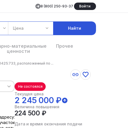
8 (800) 250-93-37
Войти
Цена
Найти
арно-материальные
Прочее
ценности
425:733, расположенный по ...
Не состоялся
Текущая цена
2 245 000 ₽
Величина повышения
224 500 ₽
адресу:
участок
Дата и время окончания подачи
це есть