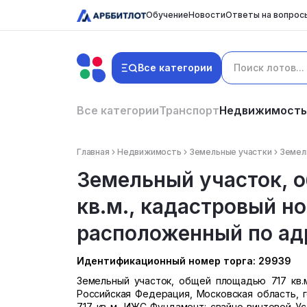
Обучение
Новости
Ответы на вопрос
Все категории
Все категории
Транспорт
Недвижимость
Главная
Недвижимость
Земельные участки
Земель
Земельный участок, 
кв.м., кадастровый но
расположенный по адр
Идентификационный номер торга: 29939
Земельный участок, общей площадью 717 кв.м.
Российская Федерация, Московская область, 
717 кв м, ИЖС Фундамент: свайно-винтовой У