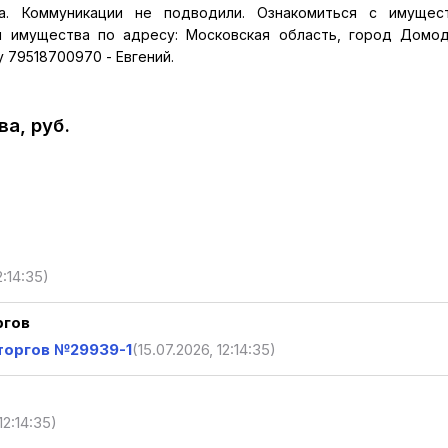
ра. Коммуникации не подводили. Ознакомиться с имущес
 имущества по адресу: Московская область, город Домо
 79518700970 - Евгений.
а, руб.
2:14:35)
ргов
торгов №29939-1
(15.07.2026, 12:14:35)
12:14:35)