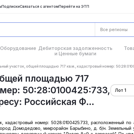
ы
Подписки
Связаться с агентом
Перейти на ЭТП
Все регионы
Оборудование
Дебиторская задолженность
Тов
и Ценные бумаги
ный участок, общей площадью 717 кв.м., кадастровый номер: 50:28:0100
общей площадью 717
мер: 50:28:0100425:733,
Лот 1
есу: Российская Ф...
, кадастровый номер: 50:28:0100425:733, расположенный по 
город Домодедово, микрорайон Барыбино, д. б/н. Земельный 
становлен деревянный каркас "Лидер 8×9 с террасой" По ули