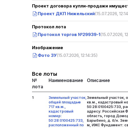
Проект договора купли-продажи имущест
Проект ДКП Нижельский
(15.07.2026, 12:1
Протокол лота
Протокол торгов №29939-1
(15.07.2026, 1
Изображение
Фото ЗУ
(15.07.2026, 12:14:35)
Все лоты
№
Наименование
Описание
лота
1
Земельный участок,
Земельный участок, 
общей площадью
кв.м., кадастровый н
717 кв.м.,
50:28:0100425:733, р
кадастровый
адресу: Российская 
номер:
область, город Домо
50:28:0100425:733,
Барыбино, д. б/н. Зем
расположенный по
м, ИЖС Фундамент: с