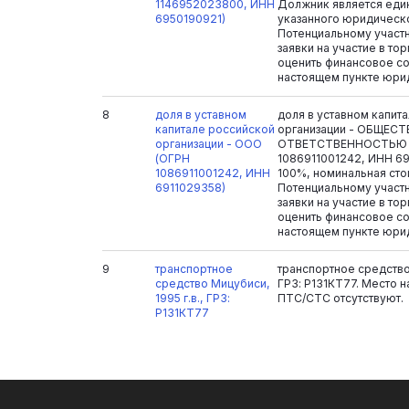
1146952023800, ИНН
Должник является еди
6950190921)
указанного юридическо
Потенциальному участ
заявки на участие в то
оценить финансовое со
настоящем пункте юри
8
доля в уставном
доля в уставном капит
капитале российской
организации - ОБЩЕС
организации - ООО
ОТВЕТСТВЕННОСТЬЮ "
(ОГРН
1086911001242, ИНН 69
1086911001242, ИНН
100%, номинальная стои
6911029358)
Потенциальному участ
заявки на участие в то
оценить финансовое со
настоящем пункте юри
9
транспортное
транспортное средство 
средство Мицубиси,
ГРЗ: Р131КТ77. Место 
1995 г.в., ГРЗ:
ПТС/СТС отсутствуют.
Р131КТ77