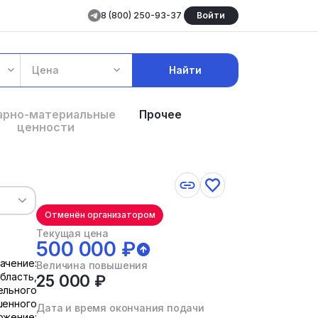
8 (800) 250-93-37
Войти
Цена
Найти
арно-материальные
Прочее
ценности
Отменён организатором
Текущая цена
500 000 ₽
ачение:
Величина повышения
бласть,
25 000 ₽
ельного
шенного
Дата и время окончания подачи
ожение: