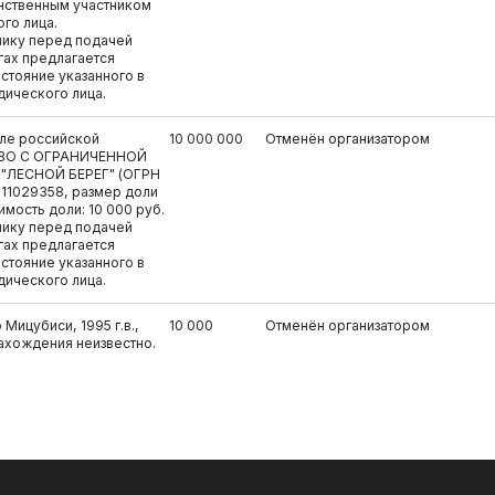
нственным участником
го лица.
нику перед подачей
ргах предлагается
стояние указанного в
дического лица.
але российской
10 000 000
Отменён организатором
ТВО С ОГРАНИЧЕННОЙ
ЛЕСНОЙ БЕРЕГ" (ОГРН
11029358, размер доли
мость доли: 10 000 руб.
нику перед подачей
ргах предлагается
стояние указанного в
дического лица.
Мицубиси, 1995 г.в.,
10 000
Отменён организатором
нахождения неизвестно.