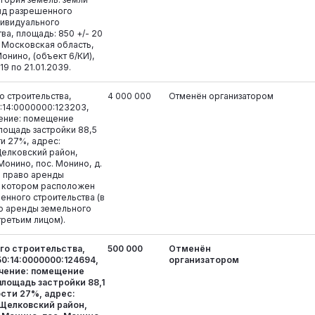
вид разрешенного
дивидуального
ва, площадь: 850 +/- 20
 Московская область,
онино, (объект 6/КИ),
19 по 21.01.2039.
 строительства,
4 000 000
Отменён организатором
:14:0000000:123203,
ение: помещение
лощадь застройки 88,5
ти 27%, адрес:
Щелковский район,
онино, пос. Монино, д.
же право аренды
а котором расположен
енного строительства (в
о аренды земельного
третьим лицом).
го строительства,
500 000
Отменён
0:14:0000000:124694,
организатором
чение: помещение
площадь застройки 88,1
ости 27%, адрес:
 Щелковский район,