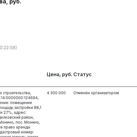
а, руб.
10:22:58)
Цена, руб.
Статус
 строительства,
4 300 000
Отменён организатором
:14:0000000:124694,
ение: помещение
лощадь застройки 88,1
ти 27%, адрес:
Щелковский район,
Монино, пос. Монино,
акже право аренды
адастровый номер:
егория земель: земли