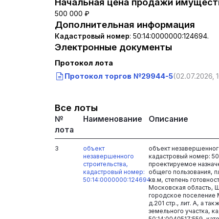
Начальная цена продажи имуществ
500 000 ₽
Дополнительная информация
Кадастровый номер
:
50:14:0000000:124694.
Электронные документы
Протокол лота
Протокол торгов №29944-5
(02.07.2026, 
Все лоты
№
Наименование
Описание
лота
3
объект
объект незавершенного
незавершенного
кадастровый номер: 50
строительства,
проектируемое назнач
кадастровый номер:
общего пользования, п
50:14:0000000:124694
кв.м, степень готовнос
Московская область, 
городское поселение 
д.201 стр., лит. А, а т
земельного участка, к
50:14:0040517:559, кат