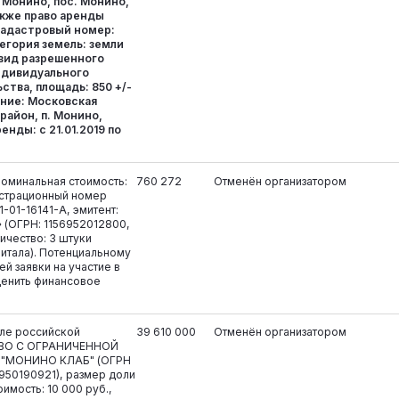
 Монино, пос. Монино,
также право аренды
кадастровый номер:
тегория земель: земли
 вид разрешенного
ндивидуального
тва, площадь: 850 +/-
ение: Московская
район, п. Монино,
енды: с 21.01.2019 по
оминальная стоимость:
760 272
Отменён организатором
гистрационный номер
1-01-16141-А, эмитент:
(ОГРН: 1156952012800,
ичество: 3 штуки
питала). Потенциальному
й заявки на участие в
ценить финансовое
але российской
39 610 000
Отменён организатором
ТВО С ОГРАНИЧЕННОЙ
"МОНИНО КЛАБ" (ОГРН
950190921), размер доли
оимость: 10 000 руб.,