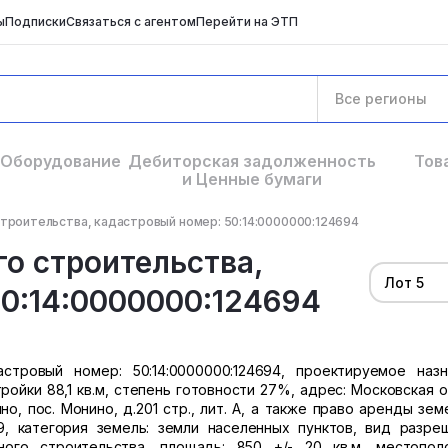
ы
Подписки
Связаться с агентом
Перейти на ЭТП
Все регионы
Оборудование
Дебиторская задолженность
Тов
и Ценные бумаги
троительства, кадастровый номер: 50:14:0000000:124694
о строительства,
Лот 5
50:14:0000000:124694
стровый номер: 50:14:0000000:124694, проектируемое назн
ойки 88,1 кв.м, степень готовности 27%, адрес: Московская о
, пос. Монино, д.201 стр., лит. А, а также право аренды зем
59, категория земель: земли населенных пунктов, вид разре
ного строительства, площадь: 850 +/- 20 кв.м, местопол