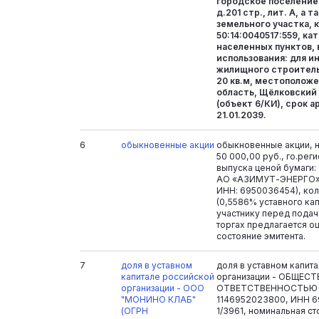
городское поселение
д.201 стр., лит. А, а 
земельного участка, 
50:14:0040517:559, ка
населенных пунктов,
использования: для и
жилищного строительс
20 кв.м, местополож
область, Щёлковский 
(объект 6/КИ), срок ар
21.01.2039.
6
обыкновенные акции
обыкновенные акции, н
50 000,00 руб., го.ре
выпуска ценой бумаги: 
АО «АЗИМУТ-ЭНЕРГО» 
ИНН: 6950036454), кол
(0,5586% уставного ка
участнику перед подаче
торгах предлагается о
состояние эмитента.
7
доля в уставном
доля в уставном капит
капитале российской
организации - ОБЩЕС
организации - ООО
ОТВЕТСТВЕННОСТЬЮ 
"МОНИНО КЛАБ"
1146952023800, ИНН 6
(ОГРН
1/3961, номинальная ст