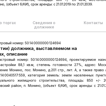
 (объект 6/КИ), срок аренды: с 21.01.2019 по 21.01.2039.
о торгах
Сведения о
Kонтакты
должнике
ровый номер: 50:14:0000000:124694
тии) должника, выставляемом на
ах, описание
стровый номер: 50:14:0000000:124694, проектируемое назн
стройки 88,1 кв.м, степень готовности 27%, адрес: Мос
ние Монино, пос. Монино, д.201 стр., лит. А, а также право
14:0040517:559, категория земель: земли населенных пункт
уального жилищного строительства, площадь: 850 +/- 2
кий район, п. Монино, (объект 6/КИ), срок аренды: с 21.01.