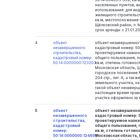
населенных пунктов, 
использования: для ин
жилищного строительст
кв.м, местоположение:
Щёлковский район, п. М
срок аренды: с 21.01.20
4
объект
объект незавершенного
незавершенного
кадастровый номер: 50
строительства,
проектируемое назнач
кадастровый номер:
общего пользования, п
50:14:0000000:123203
кв.м, степень готовнос
Московская область, 
городское поселение М
204 стр., лит. А, а так
земельного участка, н
такой объект незаверш
настоящее время прав
участка оформлено за 
5
объект
объект незавершенно
незавершенного
кадастровый номер: 5
строительства,
проектируемое назна
кадастровый
общего пользования, 
номер:
кв.м, степень готовн
50:14:0000000:124694
Московская область,