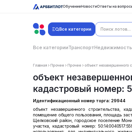
Обучение
Новости
Ответы на вопрос
Все категории
Все категории
Транспорт
Недвижимость
Главная
Прочее
Прочее
объект незавершенного с
объект незавершенног
кадастровый номер: 
Идентификационный номер торга: 29944
объект незавершенного строительства, када
помещение общего пользования, площадь застр
Щелковский район, городское поселение Монино
участка, кадастровый номер: 50:14:0040517:5
использования: для индивидуального жилищ