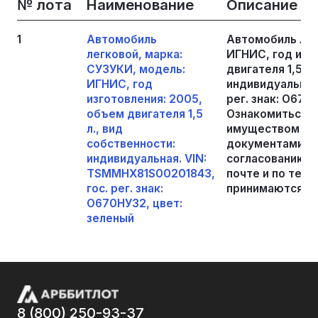
№ лота
Наименование
Описание
1
Автомобиль
Автомобиль лег
легковой, марка:
ИГНИС, год изг
СУЗУКИ, модель:
двигателя 1,5 л
ИГНИС, год
индивидуальная
изготовления: 2005,
рег. знак: О670
объем двигателя 1,5
Ознакомиться с
л., вид
имуществом и 
собственности:
документами во
индивидуальная. VIN:
согласованию в
TSMMHX81S00201843,
почте и по теле
гос. рег. знак:
принимаются в 
О670НУ32, цвет:
зеленый
8 (800) 250-93-37