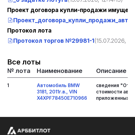
Проект договора купли-продажи имущест
Проект_договора_купли_продажи_авто
Протокол лота
Протокол торгов №29981-1
(15.07.2026, 12:
Все лоты
№ лота
Наименование
Описание
1
Автомобиль BMW
сведения "Отче
3181, 2011г.в., VIN
стоимости авто
X4XPF78450E710966
приложенных ф