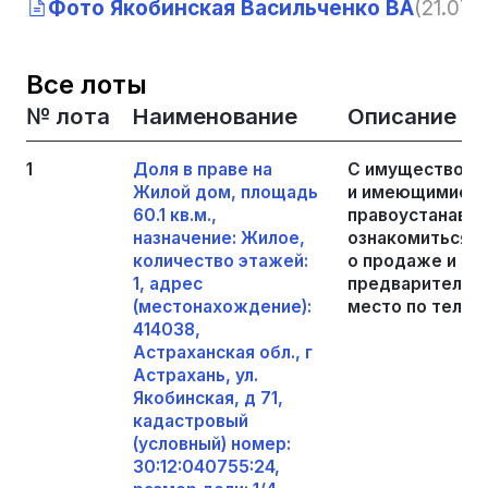
Фото Якобинская Васильченко ВА
(21.07.
Все лоты
№ лота
Наименование
Описание
1
Доля в праве на
С имуществом,
Жилой дом, площадь
и имеющимися 
60.1 кв.м.,
правоустанавл
назначение: Жилое,
ознакомиться с
количество этажей:
о продаже и до
1, адрес
предварительно
(местонахождение):
место по телеф
414038,
Астраханская обл., г
Астрахань, ул.
Якобинская, д 71,
кадастровый
(условный) номер:
30:12:040755:24,