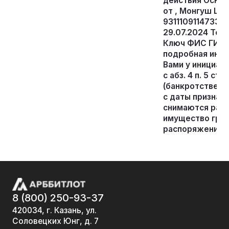
действия Основ
от , Монгуш Шо
93111091147339,
29.07.2024 Тел
Ключ ФИС ГИБД
подробная инф
Вами у инициато
с абз. 4 п. 5 ст
(банкротстве)» 
с даты признан
снимаются ране
имущество граж
распоряжения 
8 (800) 250-93-37
420034, г. Казань, ул.
Соловецких Юнг, д. 7