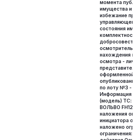
момента публи
имущества и до
избежание пре
управляющему, 
состояния имуще
комплектности,
добросовестно
осмотрительнос
нахождения иму
осмотра - лично
представителя
оформленной д
опубликования 
по лоту №3 - о
Информация о н
(модель) ТС: Н
ВОЛЬВО FН12 Го
наложения огран
инициатора огр
наложено огран
ограничения: З