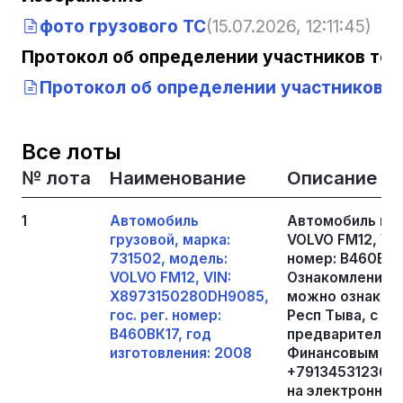
фото грузового ТС
(15.07.2026, 12:11:45)
Протокол об определении участников тор
Протокол об определении участников то
Все лоты
№ лота
Наименование
Описание
1
Автомобиль
Автомобиль гру
грузовой, марка:
VOLVO FM12, VIN
731502, модель:
номер: В460ВК17
VOLVO FM12, VIN:
Ознакомление 
X8973150280DH9085,
можно ознакоми
гос. рег. номер:
Респ Тыва, с Ча
В460ВК17, год
предварительно
изготовления: 2008
Финансовым уп
+79134531236, 
на электронную 