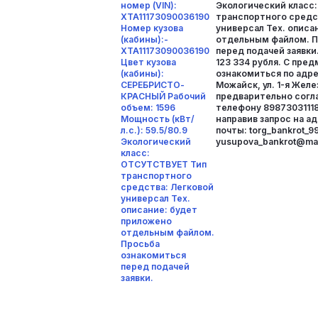
номер (VIN):
Экологический класс
XTA11173090036190
транспортного средс
Номер кузова
универсал Тех. описа
(кабины):-
отдельным файлом. П
XTA11173090036190
перед подачей заявки
Цвет кузова
123 334 рубля. С пре
(кабины):
ознакомиться по адрес
СЕРЕБРИСТО-
Можайск, ул. 1-я Жел
КРАСНЫЙ Рабочий
предварительно согла
объем: 1596
телефону 89873031118
Мощность (кВт/
направив запрос на а
л.с.): 59.5/80.9
почты: torg_bankrot_9
Экологический
yusupova_bankrot@mail
класс:
ОТСУТСТВУЕТ Тип
транспортного
средства: Легковой
универсал Тех.
описание: будет
приложено
отдельным файлом.
Просьба
ознакомиться
перед подачей
заявки.