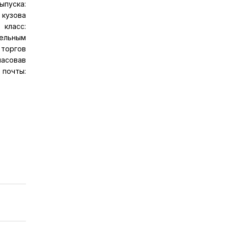
ыпуска:
 кузова
 класс:
дельным
 торгов
ласовав
почты: