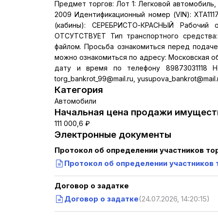
Предмет торгов: Лот 1: Легковой автомобиль,
2009 Идентификационный номер (VIN): XTA111
(кабины): СЕРЕБРИСТО-КРАСНЫЙ Рабочий объ
ОТСУТСТВУЕТ Тип транспортного средства:
файлом. Просьба ознакомиться перед подачей
можно ознакомиться по адресу: Московская об
дату и время по телефону 89873031118 Но
torg_bankrot_99@mail.ru, yusupova_bankrot@mail.r
Категория
Автомобили
Начальная цена продажи имуществ
111 000,6 ₽
Электронные документы
Протокол об определении участников то
Протокол об определении участников 
Договор о задатке
Договор о задатке
(24.07.2026, 14:20:15)