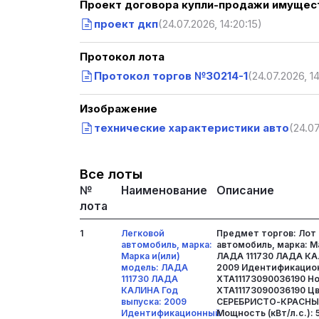
Проект договора купли-продажи имущест
проект дкп
(24.07.2026, 14:20:15)
Протокол лота
Протокол торгов №30214-1
(24.07.2026, 14
Изображение
технические характеристики авто
(24.07
Все лоты
№
Наименование
Описание
лота
1
Легковой
Предмет торгов: Лот 
автомобиль, марка:
автомобиль, марка: М
Марка и(или)
ЛАДА 111730 ЛАДА КА
модель: ЛАДА
2009 Идентификацион
111730 ЛАДА
XTA11173090036190 Но
КАЛИНА Год
XTA11173090036190 Цв
выпуска: 2009
СЕРЕБРИСТО-КРАСНЫЙ
Идентификационный
Мощность (кВт/л.с.): 