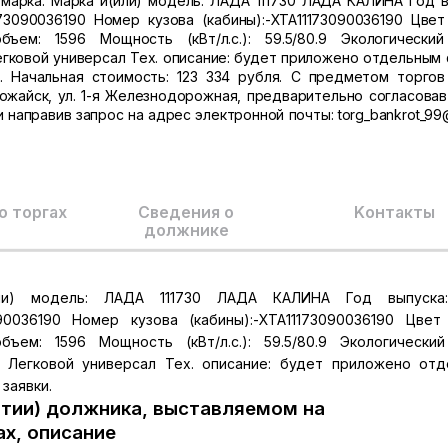
 марка: Марка и(или) модель: ЛАДА 111730 ЛАДА КАЛИНА Год в
73090036190 Номер кузова (кабины):-XTA11173090036190 Цвет
ем: 1596 Мощность (кВт/л.с.): 59.5/80.9 Экологический
ковой универсал Тех. описание: будет приложено отдельным 
. Начальная стоимость: 123 334 рубля. С предметом торго
Можайск, ул. 1-я Железнодорожная, предварительно согласовав
 направив запрос на адрес электронной почты: torg_bankrot_99@
о торгах
Сведения о
Kонтакты
должнике
или) модель: ЛАДА 111730 ЛАДА КАЛИНА Год выпуска
90036190 Номер кузова (кабины):-XTA11173090036190 Цвет
ем: 1596 Мощность (кВт/л.с.): 59.5/80.9 Экологический
 Легковой универсал Тех. описание: будет приложено от
заявки.
тии) должника, выставляемом на
ах, описание