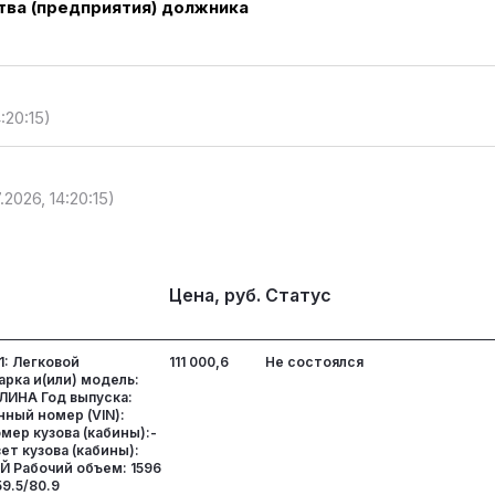
ва (предприятия) должника
:20:15)
.2026, 14:20:15)
Цена, руб.
Статус
1: Легковой
111 000,6
Не состоялся
арка и(или) модель:
ЛИНА Год выпуска:
ный номер (VIN):
мер кузова (кабины):-
ет кузова (кабины):
 Рабочий объем: 1596
59.5/80.9