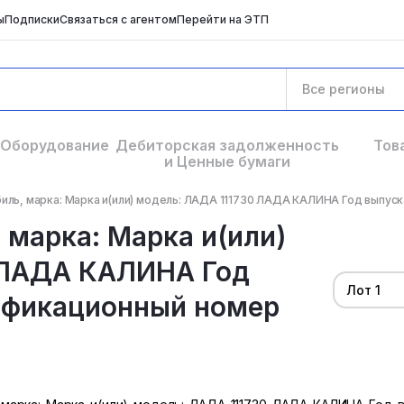
ы
Подписки
Связаться с агентом
Перейти на ЭТП
Все регионы
Оборудование
Дебиторская задолженность
Тов
и Ценные бумаги
иль, марка: Марка и(или) модель: ЛАДА 111730 ЛАДА КАЛИНА Год выпуска
 марка: Марка и(или)
 ЛАДА КАЛИНА Год
Лот 1
ификационный номер