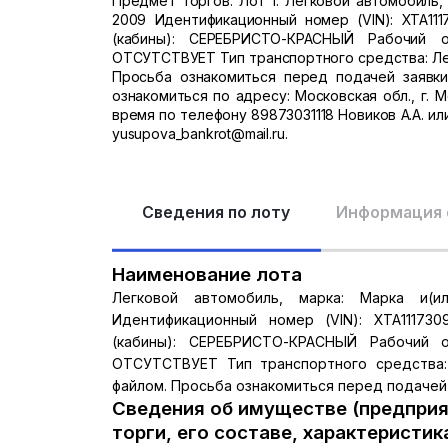
Предмет торгов: Лот 1: Легковой автомобиль,
2009 Идентификационный номер (VIN): XTA111
(кабины): СЕРЕБРИСТО-КРАСНЫЙ Рабочий объ
ОТСУТСТВУЕТ Тип транспортного средства: Лег
Просьба ознакомиться перед подачей заявки
ознакомиться по адресу: Московская обл., г. 
время по телефону 89873031118 Новиков А.А. или
yusupova_bankrot@mail.ru.
Сведения по лоту
Информация 
Наименование лота
Легковой автомобиль, марка: Марка и(
Идентификационный номер (VIN): XTA111730
(кабины): СЕРЕБРИСТО-КРАСНЫЙ Рабочий объ
ОТСУТСТВУЕТ Тип транспортного средства:
файлом. Просьба ознакомиться перед подачей 
Сведения об имуществе (предприя
торги, его составе, характеристик