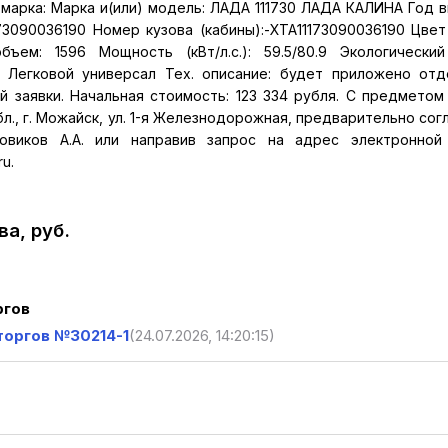
 марка: Марка и(или) модель: ЛАДА 111730 ЛАДА КАЛИНА Год в
73090036190 Номер кузова (кабины):-XTA11173090036190 Цвет
ем: 1596 Мощность (кВт/л.с.): 59.5/80.9 Экологический
 Легковой универсал Тех. описание: будет приложено от
 заявки. Начальная стоимость: 123 334 рубля. С предметом
л., г. Можайск, ул. 1-я Железнодорожная, предварительно сог
виков А.А. или направив запрос на адрес электронной 
u.
а, руб.
ргов
торгов №30214-1
(24.07.2026, 14:20:15)