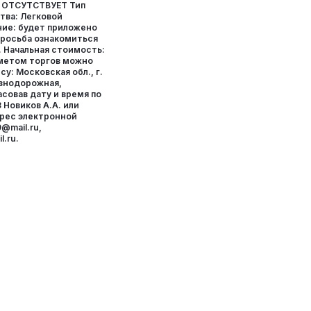
: ОТСУТСТВУЕТ Тип
тва: Легковой
ние: будет приложено
росьба ознакомиться
. Начальная стоимость:
дметом торгов можно
у: Московская обл., г.
езнодорожная,
совав дату и время по
 Новиков А.А. или
дрес электронной
9@mail.ru,
.ru.