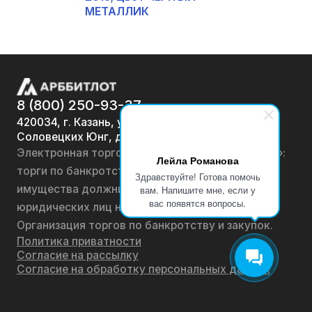
МЕТАЛЛИК
8 (800) 250-93-37
420034, г. Казань, ул.
Соловецких Юнг, д. 7
Электронная торговая площадка «АРББИТЛОТ»:
Лейла Романова
торги по банкротству, лоты по продаже
Здравствуйте! Готова помочь
имущества должников физических лиц и
вам. Напишите мне, если у
вас появятся вопросы.
юридических лиц на онлайн-аукционах.
Организация торгов по банкротству и закупок.
Политика приватности
Согласие на рассылку
Согласие на обработку персональных данных