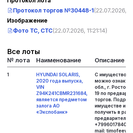
Протокол лота
Протокол торгов №30448-1
(22.07.2026, 11
Изображение
Фото ТС, СТС
(22.07.2026, 11:21:14)
Все лоты
№ лота
Наименование
Описание
1
HYUNDAI SOLARIS,
С имуществом,
2020 года выпуска,
можно ознакоми
VIN
обл., г. Ростов-
Z94K241CBMR231684,
19 по предварит
является предметом
торгов. Подро
залога АО
имуществе и по
«Экспобанк»
получить в рабо
предварительно
+79960178409, 
mail: timofeev.a