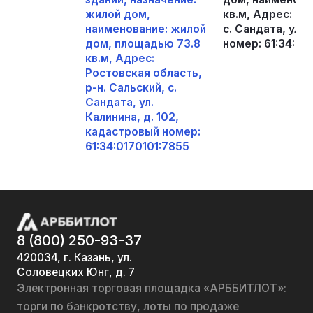
жилой дом,
кв.м, Адрес: Ро
наименование: жилой
с. Сандата, ул.
дом, площадью 73.8
номер: 61:34:01
кв.м, Адрес:
Ростовская область,
р-н. Сальский, с.
Сандата, ул.
Калинина, д. 102,
кадастровый номер:
61:34:0170101:7855
8 (800) 250-93-37
420034, г. Казань, ул.
Соловецких Юнг, д. 7
Электронная торговая площадка «АРББИТЛОТ»:
торги по банкротству, лоты по продаже