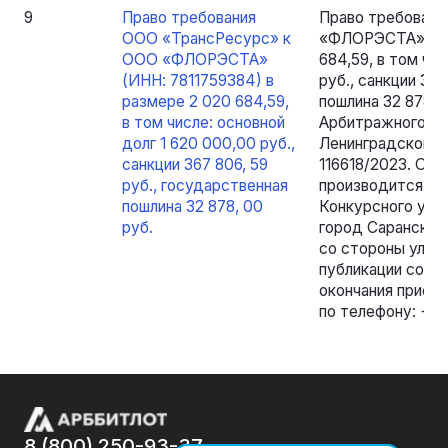
9
Право требования
Право требован
ООО «ТрансРесурс» к
«ФЛОРЭСТА» (ИНН
ООО «ФЛОРЭСТА»
684,59, в том чи
(ИНН: 7811759384) в
руб., санкции 367
размере 2 020 684,59,
пошлина 32 878,
в том числе: основной
Арбитражного су
долг 1 620 000,00 руб.,
Ленинградской об
санкции 367 806, 59
116618/2023. Оз
руб., государственная
производится по
пошлина 32 878, 00
Конкурсного упр
руб.
город Саранск, у
со стороны ул. Б
публикации сооб
окончания приема
по телефону: +7
8 (800) 250-93-37