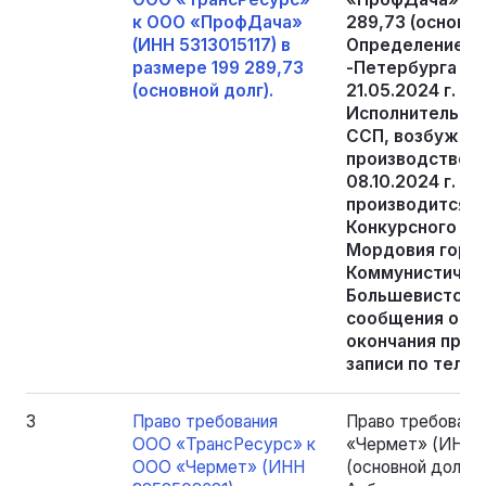
к ООО «ПрофДача»
289,73 (основн
(ИНН 5313015117) в
Определением 
размере 199 289,73
-Петербурга и 
(основной долг).
21.05.2024 г. п
Исполнительный
ССП, возбужде
производство №
08.10.2024 г. 
производится п
Конкурсного уп
Мордовия город
Коммунистическ
Большевистская)
сообщения о пр
окончания прие
записи по теле
3
Право требования
Право требован
ООО «ТрансРесурс» к
«Чермет» (ИНН 3
ООО «Чермет» (ИНН
(основной долг)