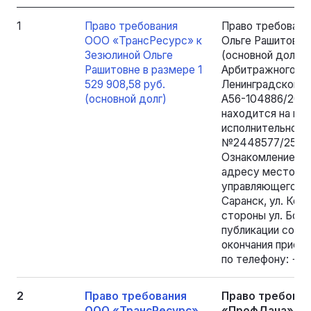
1
Право требования
Право требовани
ООО «ТрансРесурс» к
Ольге Рашитовне 
Зезюлиной Ольге
(основной долг
Рашитовне в размере 1
Арбитражного су
529 908,58 руб.
Ленинградской о
(основной долг)
А56-104886/2022
находится на ис
исполнительное 
№2448577/25/780
Ознакомление с 
адресу местона
управляющего: Р
Саранск, ул. Ком
стороны ул. Боль
публикации сооб
окончания приема
по телефону: +7
2
Право требования
Право требован
ООО «ТрансРесурс»
«ПрофДача» (ИН