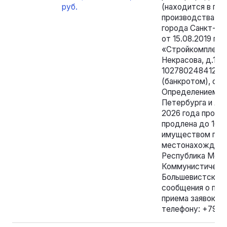
руб.
(находится в пр
производства). 
города Санкт-Пе
от 15.08.2019 п
«Стройкомплект» 
Некрасова, д.11,
1027802484126) 
(банкротом), от
Определением Ар
Петербурга и Лен
2026 года проце
продлена до 16 с
имуществом про
местонахождения
Республика Морд
Коммунистическа
Большевистская),
сообщения о про
приема заявок по
телефону: +7962