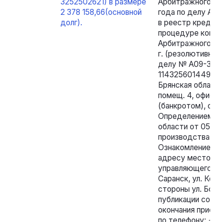
3252502621) в размере
Арбитражного су
2 378 158,66(основной
года по делу А0
долг).
в реестр кредит
процедуре конку
Арбитражного су
г. (резолютивная 
делу № А09-322
1143256014494, 
Брянская область,
помещ. 4, офис 1
(банкротом), от
Определением Ар
области от 05.02
производства пр
Ознакомление с 
адресу местона
управляющего: Р
Саранск, ул. Ком
стороны ул. Боль
публикации сооб
окончания приема
по телефону: +7