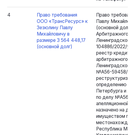
4
Право требования
Право требовани
ООО «ТрансРесурс» к
Павлу Михайлови
Зезюлину Павлу
(основной долг
Михайловичу в
Арбитражного су
размере 3 564 448,17
Ленинградской об
(основной долг)
104886/2022/уб.
реестр кредитор
арбитражного су
Ленинградской о
№А56-59458/2025
реструктуризаци
определению арб
Петербурга и Лен
по делу №А56 -5
апелляционной ин
назначено на дат
имуществом про
местонахождения
Республика Морд