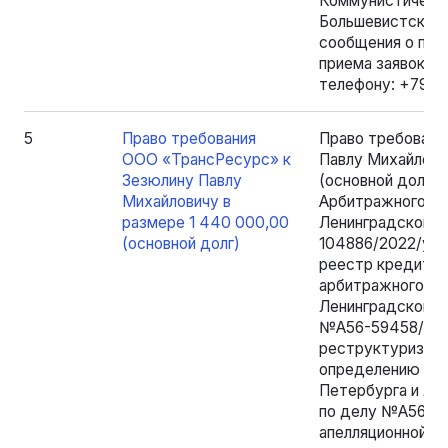
Коммунистическа
Большевистская),
сообщения о про
приема заявок по
телефону: +7962
5
Право требования
Право требовани
ООО «ТрансРесурс» к
Павлу Михайлови
Зезюлину Павлу
(основной долг
Михайловичу в
Арбитражного су
размере 1 440 000,00
Ленинградской о
(основной долг)
104886/2022/уб.
реестр кредитор
арбитражного су
Ленинградской о
№А56-59458/2025
реструктуризаци
определению арб
Петербурга и Лен
по делу №А56 -5
апелляционной ин