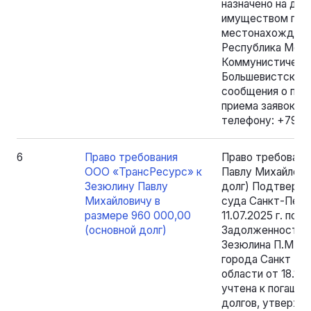
назначено на дат
имуществом про
местонахождения
Республика Морд
Коммунистическа
Большевистская),
сообщения о про
приема заявок по
телефону: +7962
6
Право требования
Право требовани
ООО «ТрансРесурс» к
Павлу Михайлови
Зезюлину Павлу
долг) Подтверж
Михайловичу в
суда Санкт-Пете
размере 960 000,00
11.07.2025 г. по
(основной долг)
Задолженность в
Зезюлина П.М. п
города Санкт - 
области от 18.11
учтена к погашен
долгов, утвержд