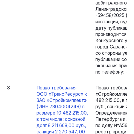
арбитражного су
Ленинградской о
-59458/2025 (об
инстанции, судеб
дату публикации
производится по
Конкурсного упр
город Саранск, у
со стороны ул. Б
публикации сооб
окончания приема
по телефону: +7
8
Право требования
Право требовани
ООО «ТрансРесурс» к
«Стройкомплект»
ЗАО «Стройкомплект»
482 215,00, в том
(ИНН 7804004248) в
руб., санкции 2 
размере 10 482 215,00,
Определением Ар
в том числе: основной
Петербурга и Лен
долг 8 211 668,00 руб.,
по делу №А56-38
санкции 2 270 547, 00
реестр кредито