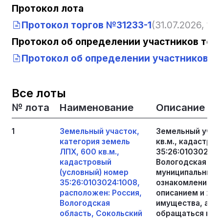
Протокол лота
Протокол торгов №31233-1
(31.07.2026, 14
Протокол об определении участников тор
Протокол об определении участников то
Все лоты
№ лота
Наименование
Описание
1
Земельный участок,
Земельный учас
категория земель
кв.м., кадастро
ЛПХ, 600 кв.м.,
35:26:0103024:
кадастровый
Вологодская об
(условный) номер
муниципальный 
35:26:0103024:1008,
ознакомления с
расположен: Россия,
описанием и ха
Вологодская
имущества, а т
область, Сокольский
обращаться по а