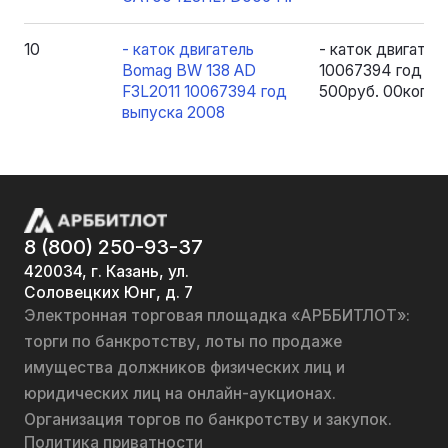
10
- каток двигатель
- каток двигате
Bomag BW 138 AD
10067394 год вы
F3L2011 10067394 год
500руб. 00коп. б
выпуска 2008
8 (800) 250-93-37
420034, г. Казань, ул.
Соловецких Юнг, д. 7
Электронная торговая площадка «АРББИТЛОТ»:
торги по банкротству, лоты по продаже
имущества должников физических лиц и
юридических лиц на онлайн-аукционах.
Организация торгов по банкротству и закупок.
Политика приватности