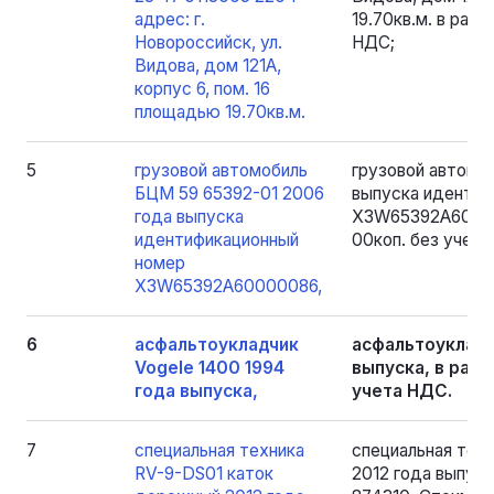
адрес: г.
19.70кв.м. в разм
Новороссийск, ул.
НДС;
Видова, дом 121А,
корпус 6, пом. 16
площадью 19.70кв.м.
5
грузовой автомобиль
грузовой автомо
БЦМ 59 65392-01 2006
выпуска идентиф
года выпуска
X3W65392A600000
идентификационный
00коп. без учета
номер
X3W65392A60000086,
6
асфальтоукладчик
асфальтоукладч
Vogele 1400 1994
выпуска, в разм
года выпуска,
учета НДС.
7
специальная техника
специальная тех
RV-9-DS01 каток
2012 года выпус