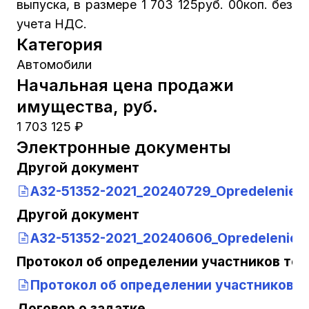
выпуска, в размере 1 703 125руб. 00коп. без
учета НДС.
Категория
Автомобили
Начальная цена продажи
имущества, руб.
1 703 125 ₽
Электронные документы
Другой документ
A32-51352-2021_20240729_Opredelenie
(2
Другой документ
A32-51352-2021_20240606_Opredelenie
(
Протокол об определении участников тор
Протокол об определении участников 
Договор о задатке