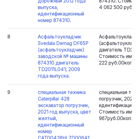
дорожный 2012 года
874310. Стоимос
выпуска,
4 062 500 руб.00
идентификационный
номер 874310.
8
Асфальтоукладчик
Асфальтоукладчи
Svedala Demag DF65P
(асфальтоукладч
(асфальтоукладчик)
двигатель TD2011
заводской № машины
Стоимость имуще
874310 двигатель
222 руб.00коп.;
TD2011L041; 2009
года выпуска.
9
специальная техника
специальная техни
Caterpillar 428
погрузчик, 2021 
экскаватор погрузчик,
идентификацион
2021 год выпуска, цвет
Стоимость имуще
желтый,
967руб.00коп.
идентификационный
номер
CAT00428HL7D00641.