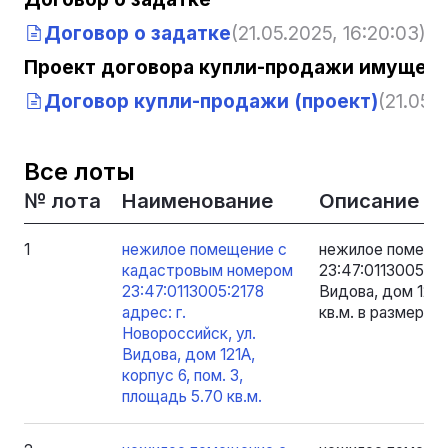
Договор о задатке
(21.05.2025, 16:20:03)
Проект договора купли-продажи имущест
Договор купли-продажи (проект)
(21.05.
Все лоты
№ лота
Наименование
Описание
1
нежилое помещение с
нежилое помеще
кадастровым номером
23:47:0113005:217
23:47:0113005:2178
Видова, дом 121А,
адрес: г.
кв.м. в размере 
Новороссийск, ул.
Видова, дом 121А,
корпус 6, пом. 3,
площадь 5.70 кв.м.