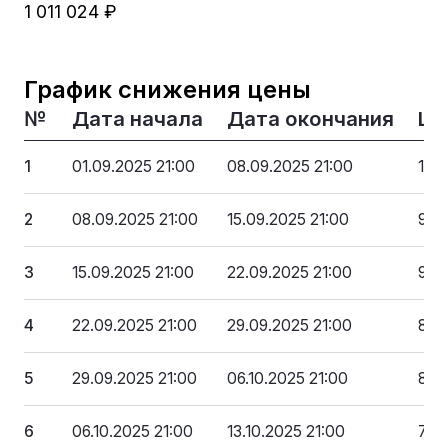
1 011 024 ₽
График снижения цены
№
Дата начала
Дата окончания
Це
1
01.09.2025 21:00
08.09.2025 21:00
1 01
2
08.09.2025 21:00
15.09.2025 21:00
960
3
15.09.2025 21:00
22.09.2025 21:00
909
4
22.09.2025 21:00
29.09.2025 21:00
859
5
29.09.2025 21:00
06.10.2025 21:00
808
6
06.10.2025 21:00
13.10.2025 21:00
758