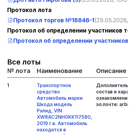
Протокол лота
Протокол торгов №18846-1
(29.05.2026, 13
Протокол об определении участников тор
Протокол об определении участников то
Все лоты
№ лота
Наименование
Описание
1
Транспортное
Дополнительная
средство
состав и харак
Автомобиль марки
ознакомления с
Шкода модель
эл.почте: arbitr
Рапид, VIN
XW8AC2NH0KK117580,
2019 г.в. Автомобиль
находится в