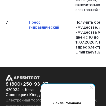
включительно, на
электронной почт
7
Пресс
Получить боле
гидравлический
имуществе, а т
имущества мож
дней с 10 до 15 
11.07.2026 г. в
адрес электрон
Elmurzaevau256
8 (800) 250-93-37
420034, г. Казань, ул.
Соловецких Юнг, д. 7
Электронная торговая площадка «АРББИТЛОТ»:
Лейла Романова