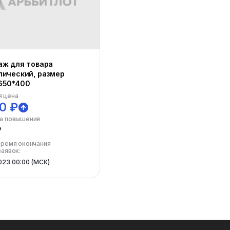
аж для товара
ический, размер
650*400
 цена
0 ₽
а повышения
₽
время окончания
заявок:
023 00:00 (МСК)