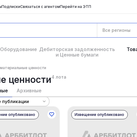
ы
Подписки
Связаться с агентом
Перейти на ЭТП
Все регионы
Оборудование
Дебиторская задолженность
Тов
и Ценные бумаги
-материальные ценности
е ценности
4 лота
ные
Архивные
е публикации
ние опубликовано
Извещение опубликовано