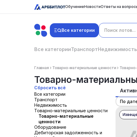
Обучение
Новости
Ответы на вопрос
Все категории
Все категории
Транспорт
Недвижимость
Главная
Товарно-материальные ценности
Товарно
Товарно-материальны
Сбросить всё
Актив
Все категории
Транспорт
По дат
Недвижимость
Товарно-материальные ценности
Извеще
Товарно-материальные
ценности
Оборудование
Дебиторская задолженность и