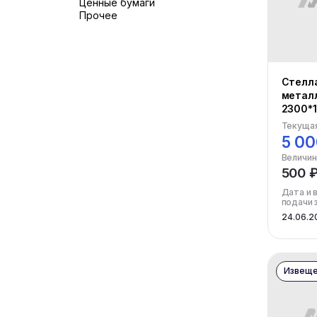
Ценные бумаги
Прочее
Стелл
металл
2300*
Текущая
5 00
Величин
500 
Дата и 
подачи 
24.06.2
Извеще